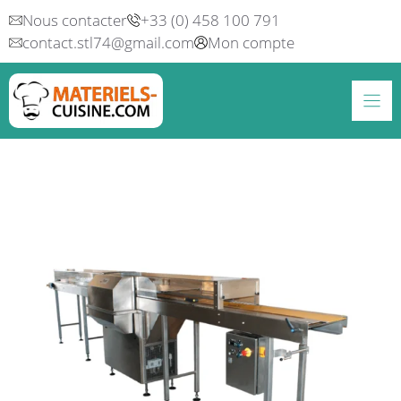
Aller
Nous contacter
+33 (0) 458 100 791
au
contact.stl74@gmail.com
Mon compte
contenu