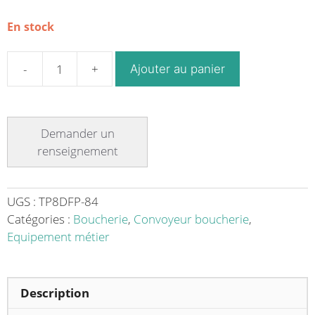
En stock
Ajouter au panier
quantité
de
Tunnel
de
refroidissement
à
convection
et
UGS :
TP8DFP-84
sous
Catégories :
Boucherie
,
Convoyeur boucherie
,
la
Equipement métier
bande
modulaire
-
Description
L