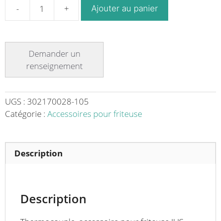
Ajouter au panier
quantité
de
Thermocouple
pour
friteuse
JUS-
TRC1-
2
UGS :
302170028-105
Catégorie :
Accessoires pour friteuse
Description
Description