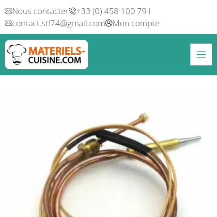
Aller
Nous contacter
+33 (0) 458 100 791
au
contact.stl74@gmail.com
Mon compte
contenu