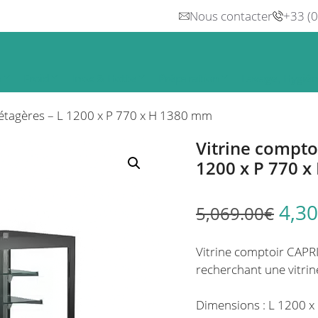
Nous contacter
+33 (
n
Froid
Inox & Hotte
Préparation
Lavage, Hygiè
3 étagères – L 1200 x P 770 x H 1380 mm
Vitrine comptoi
1200 x P 770 
4,30
5,069.00
€
Vitrine comptoir CAPR
recherchant une vitri
Dimensions : L 1200 