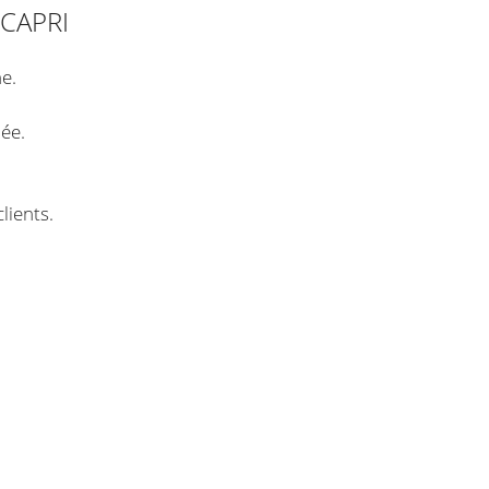
e CAPRI
e.
ée.
lients.