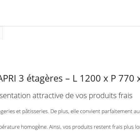
x
H
1380
mm
CAPRI 3 étagères – L 1200 x P 77
entation attractive de vos produits frais
angeries et pâtisseries. De plus, elle convient parfaitement 
empérature homogène. Ainsi, vos produits restent frais plus 