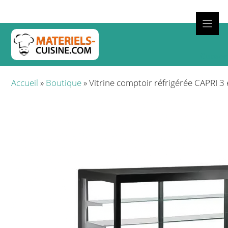
Aller
au
contenu
Cuisso
Accueil
»
Boutique
»
Vitrine comptoir réfrigérée CAPRI 