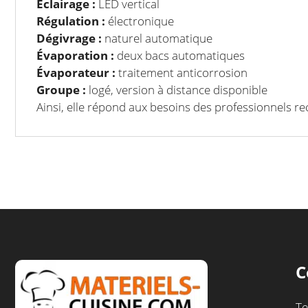
Éclairage :
LED vertical
Régulation :
électronique
Dégivrage :
naturel automatique
Évaporation :
deux bacs automatiques
Évaporateur :
traitement anticorrosion
Groupe :
logé, version à distance disponible
Ainsi, elle répond aux besoins des professionnels r
C
Te