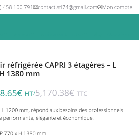
0) 458 100 791
contact.stl74@gmail.com
Mon compte
ne
Boisson
Equipement métier
Blog
Occasions
r réfrigérée CAPRI 3 étagères – L
x H 1380 mm
5,170.38
€
8.65
€
HT
TTC
/
I L 1200 mm, répond aux besoins des professionnels
ne performante, élégante et économique.
x P 770 x H 1380 mm