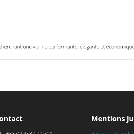
echerchant une vitrine performante, élégante et économique
ontact
Mentions ju
l : +33 (0) 458 100 791
Politique de confid