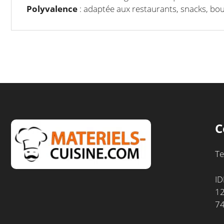
Polyvalence
: adaptée aux restaurants, snacks, boul
C
Te
ID
12
7