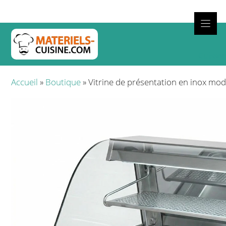
Aller
au
contenu
Cuisso
Accueil
»
Boutique
»
Vitrine de présentation en inox m