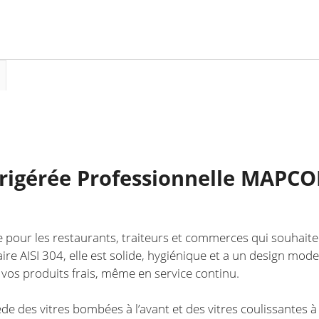
et
Performance
pour
Vos
Produits
frigérée Professionnelle MAPCO
pour les restaurants, traiteurs et commerces qui souhaiten
e AISI 304, elle est solide, hygiénique et a un design mode
r vos produits frais, même en service continu.
de des vitres bombées à l’avant et des vitres coulissantes à l’