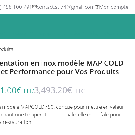
0) 458 100 791
contact.stl74@gmail.com
Mon compte
ne
Boisson
Equipement métier
Blog
Occasions
oduits
ésentation en inox modèle MAP COLD
 et Performance pour Vos Produits
3,493.20
€
1.00
€
HT
TTC
/
ion modèle MAPCOLD750, conçue pour mettre en valeur
tenant une température optimale, elle est idéale pour
a restauration.