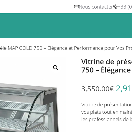
Nous contacter
+33 (
n
Froid
Inox & Hotte
Préparation
Lavage, Hygiè
odèle MAP COLD 750 – Élégance et Performance pour Vos Pr
Vitrine de pr
750 – Élégance
2,91
3,550.00
€
Vitrine de présentat
vos plats tout en main
les professionnels de l