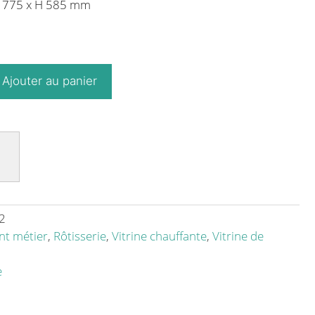
P 775 x H 585 mm
Ajouter au panier
2
t métier
,
Rôtisserie
,
Vitrine chauffante
,
Vitrine de
e