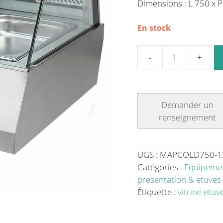
Dimensions : L 750 x 
En stock
quantité
de
Vitrine
de
présentation
en
inox
modèle
UGS :
MAPCOLD750-1
MAP
Catégories :
Equipemen
COLD
presentation & etuves
750
Étiquette :
vitrine etuv
-
Élégance