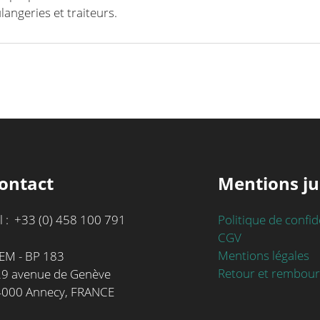
angeries et traiteurs.
ontact
Mentions ju
l : +33 (0) 458 100 791
Politique de confid
CGV
Mentions légales
EM - BP 183
Retour et rembou
9 avenue de Genève
4000 Annecy, FRANCE