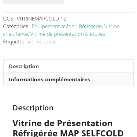
en
inox
modèle
UGS :
VITRINEMAPCOLD-12
MAP
Catégories :
Equipement métier
,
Rôtisserie
,
Vitrine
self
chauffante
,
Vitrine de presentation & etuves
cold
Étiquette :
vitrine etuve
-
Idéale
pour
Description
Vos
Produits
Informations complémentaires
Réfrigérés
Description
Vitrine de Présentation
Réfrigérée MAP SELFCOLD