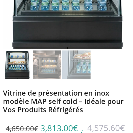
Vitrine de présentation en inox
modèle MAP self cold – Idéale pour
Vos Produits Réfrigérés
4,575.60
€
3,813.00
€
4,650.00
€
/