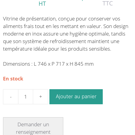
TTC
HT
Vitrine de présentation, conçue pour conserver vos
aliments frais tout en les mettant en valeur. Son design
moderne en inox assure une hygiène optimale, tandis
que son système de refroidissement maintient une
température idéale pour les produits sensibles.
Dimensions : L 746 x P 717 x H 845 mm
En stock
Ajouter au panier
quantité
de
Vitrine
de
présentation