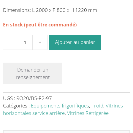
Dimensions: L 2000 x P 800 x H 1220 mm
En stock (peut être commandé)
Ajouter au panier
quantité
de
Vitrine
horizontale
positive
avec
réserve
vitre
UGS :
RO20/B5-R2-97
droite
Catégories :
Equipements frigorifiques
,
Froid
,
Vitrines
90°
horizontales service arrière
,
Vitrines Réfrigérée
L
2000