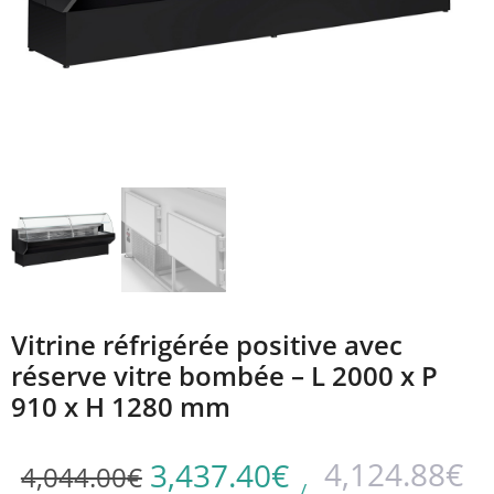
Vitrine réfrigérée positive avec
réserve vitre bombée – L 2000 x P
910 x H 1280 mm
4,124.88
€
3,437.40
€
4,044.00
€
/