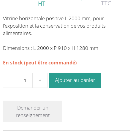
TTC
HT
Vitrine horizontale positive L 2000 mm, pour
l’exposition et la conservation de vos produits
alimentaires.
Dimensions : L 2000 x P 910 x H 1280 mm
En stock (peut être commandé)
Ajouter au panier
quantité
de
Vitrine
réfrigérée
positive
avec
réserve