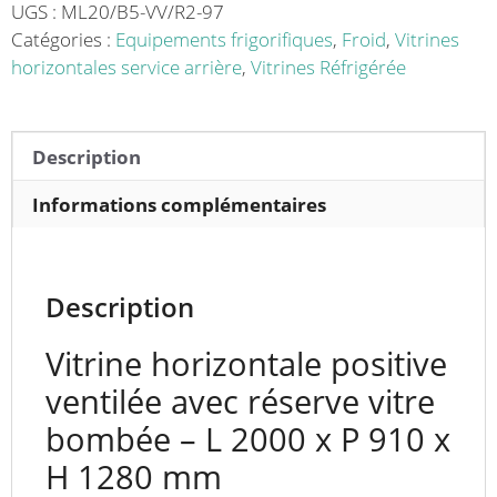
vitre
UGS :
ML20/B5-VV/R2-97
bombée
Catégories :
Equipements frigorifiques
,
Froid
,
Vitrines
-
horizontales service arrière
,
Vitrines Réfrigérée
L
2000
x
Description
P
910
Informations complémentaires
x
H
1280
Description
mm
Vitrine horizontale positive
ventilée avec réserve vitre
bombée – L 2000 x P 910 x
H 1280 mm