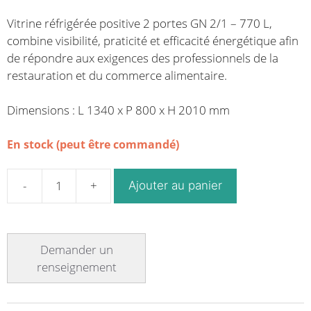
Vitrine réfrigérée positive 2 portes GN 2/1 – 770 L,
combine visibilité, praticité et efficacité énergétique afin
de répondre aux exigences des professionnels de la
restauration et du commerce alimentaire.
Dimensions : L 1340 x P 800 x H 2010 mm
En stock (peut être commandé)
Ajouter au panier
quantité
de
Vitrine
réfrigérée
positive
deux
portes