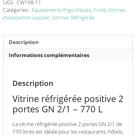
GN
UGS :
CW198-11
2/1
Catégories :
Equipements frigorifiques
,
Froid
,
Vitrines
-
d'exposition à poser
,
Vitrines Réfrigérée
770
L
Description
Informations complémentaires
Description
Vitrine réfrigérée positive 2
portes GN 2/1 – 770 L
La vitrine réfrigérée positive 2 portes GN 2/1 de
770 litres est idéale pour les restaurants, hôtels,