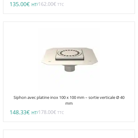
135.00
€
162.00
€
/
HT
TTC
Siphon avec platine inox 100 x 100 mm – sortie verticale Ø 40
mm
148.33
€
178.00
€
/
HT
TTC