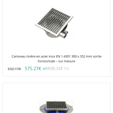
Caniveau rivière en acier inox EN 1.4301 300 x 352 mm sortie
horizontale – sur mesure
575.27
€
690.32
€
632.17
€
/
HT
TTC