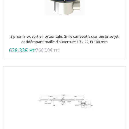
Siphon inox sortie horizontale, Grille caillebotis crantée brise-jet
antidérapant maille d’ouverture 19 x 22, Ø 100 mm
638.33
€
766.00
€
/
HT
TTC