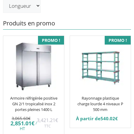
Produits en promo
Ce
PROMO !
PROMO !
produit
a
plusieurs
variations.
Les
options
peuvent
être
Armoire réfrigérée positive
Rayonnage plastique
GN 2/1 tropicalisé inox 2
charge lourde 4 niveaux P
choisies
portes pleines 1400 L
500 mm
sur
Le
3,065.60
€
À partir de
540.02
€
3,421.21
€
la
prix
Le
2,851.01
€
/
initial
TTC
prix
page
HT
était :
actuel