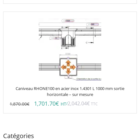
Caniveau RHONE100 en acier inox 1.4301 L 1000 mm sortie
horizontale – sur mesure
1,701.70
€
2,042.04
€
1,870.00
€
/
HT
TTC
Catégories