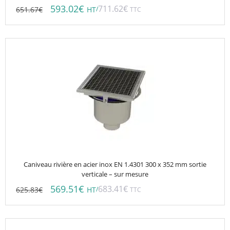
593.02
€
711.62
€
651.67
€
/
HT
TTC
Caniveau rivière en acier inox EN 1.4301 300 x 352 mm sortie
verticale – sur mesure
569.51
€
683.41
€
625.83
€
/
HT
TTC