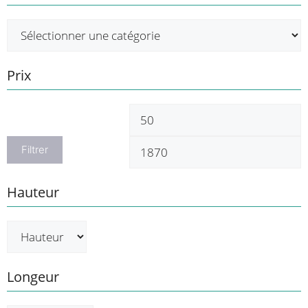
Prix
Prix
P
min
m
Filtrer
Hauteur
Longeur