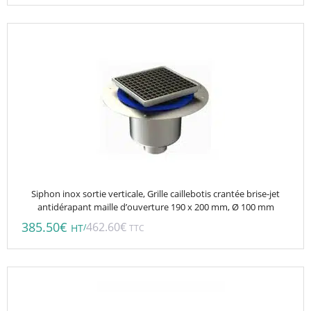
Siphon inox sortie verticale, Grille caillebotis crantée brise-jet
antidérapant maille d’ouverture 190 x 200 mm, Ø 100 mm
385.50
€
462.60
€
/
HT
TTC