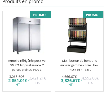
Produits en promo
PROMO !
PROMO !
Armoire réfrigérée positive
Distributeur de bonbons
GN 2/1 tropicalisé inox 2
en vrac gamme « Free Flow
portes pleines 1400 L
PRO » 16 x 13.5 L
Le
Le
3,065.60
€
4,666.67
€
3,421.21
€
4,592.00
€
prix
prix
Le
Le
2,851.01
€
3,826.67
€
/
/
initial
TTC
initial
TTC
prix
prix
HT
HT
était :
était :
actuel
actuel
3,065.60€.
4,666.67€.
est :
est :
2,851.01€.
3,826.67€.