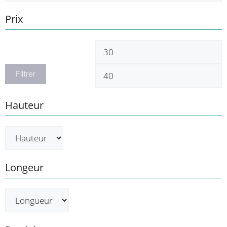
Prix
Prix
P
min
m
Filtrer
Hauteur
Longeur