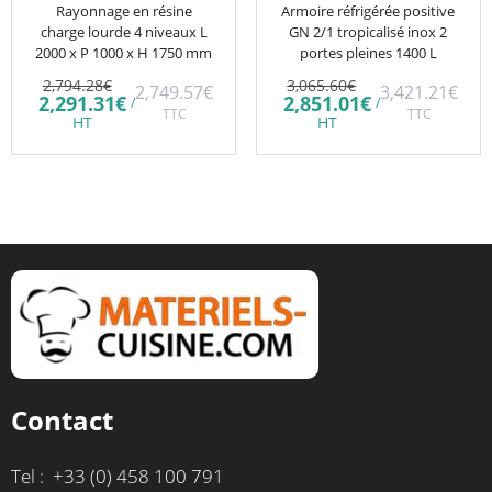
Rayonnage en résine
Armoire réfrigérée positive
charge lourde 4 niveaux L
GN 2/1 tropicalisé inox 2
2000 x P 1000 x H 1750 mm
portes pleines 1400 L
Le
Le
2,794.28
€
3,065.60
€
2,749.57
€
3,421.21
€
prix
prix
Le
Le
2,291.31
€
2,851.01
€
/
/
initial
TTC
initial
TTC
prix
prix
HT
HT
était :
était :
actuel
actuel
2,794.28€.
3,065.60€.
est :
est :
2,291.31€.
2,851.01€.
Contact
Tel : +33 (0) 458 100 791