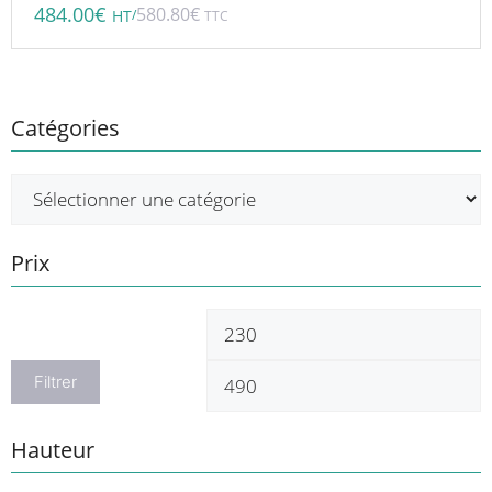
484.00
€
580.80
€
/
HT
TTC
Catégories
Prix
Prix
P
min
m
Filtrer
Hauteur