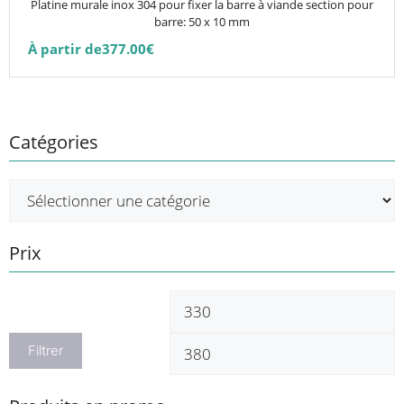
Platine murale inox 304 pour fixer la barre à viande section pour
sur
barre: 50 x 10 mm
la
À partir de
377.00
€
page
du
produit
Catégories
Prix
Prix
P
min
m
Filtrer