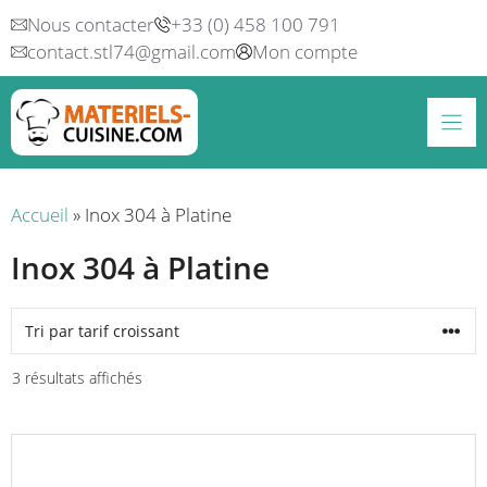
Aller
Nous contacter
+33 (0) 458 100 791
au
contact.stl74@gmail.com
Mon compte
contenu
Accueil
»
Inox 304 à Platine
Inox 304 à Platine
Trié
3 résultats affichés
par
prix
Ce
croissant
produit