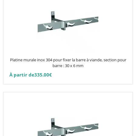
a
plusieurs
variations.
Les
options
peuvent
être
choisies
Platine murale inox 304 pour fixer la barre à viande, section pour
sur
barre : 30 x 6 mm
la
À partir de
335.00
€
page
du
produit
Ce
produit
a
plusieurs
variations.
Les