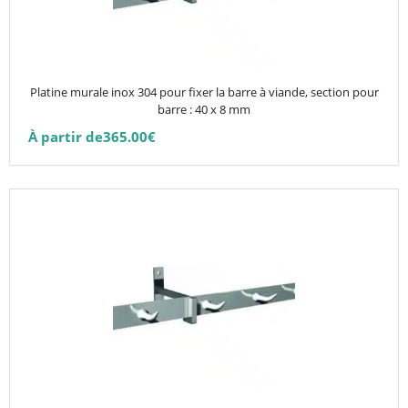
options
peuvent
être
choisies
Platine murale inox 304 pour fixer la barre à viande, section pour
sur
barre : 40 x 8 mm
la
À partir de
365.00
€
page
du
produit
Ce
produit
a
plusieurs
variations.
Les
options
peuvent
être
choisies