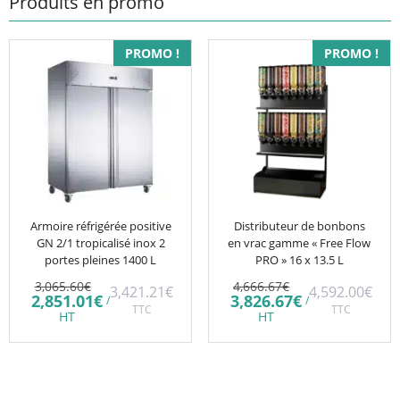
Produits en promo
PROMO !
PROMO !
Armoire réfrigérée positive
Distributeur de bonbons
GN 2/1 tropicalisé inox 2
en vrac gamme « Free Flow
portes pleines 1400 L
PRO » 16 x 13.5 L
Le
Le
3,065.60
€
4,666.67
€
3,421.21
€
4,592.00
€
prix
prix
Le
Le
2,851.01
€
3,826.67
€
/
/
initial
TTC
initial
TTC
prix
prix
HT
HT
était :
était :
actuel
actuel
3,065.60€.
4,666.67€.
est :
est :
2,851.01€.
3,826.67€.