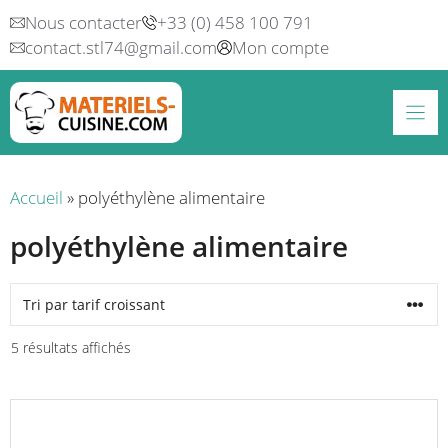
Aller
Nous contacter
+33 (0) 458 100 791
au
contact.stl74@gmail.com
Mon compte
contenu
Accueil
»
polyéthylène alimentaire
polyéthylène alimentaire
Trié
5 résultats affichés
par
prix
croissant