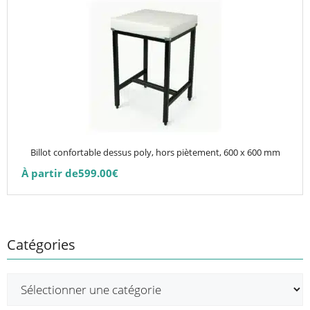
produit
produit
a
plusieurs
variations.
Les
options
peuvent
être
choisies
Billot confortable dessus poly, hors piètement, 600 x 600 mm
sur
À partir de
599.00
€
la
page
du
produit
Catégories