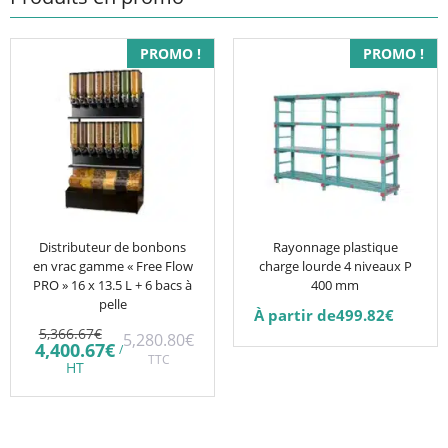
Ce
PROMO !
PROMO !
produit
a
plusieurs
variations.
Les
options
peuvent
être
Distributeur de bonbons
Rayonnage plastique
en vrac gamme « Free Flow
charge lourde 4 niveaux P
choisies
PRO » 16 x 13.5 L + 6 bacs à
400 mm
sur
pelle
À partir de
499.82
€
la
Le
5,366.67
€
5,280.80
€
prix
Le
page
4,400.67
€
/
initial
TTC
prix
HT
du
était :
actuel
5,366.67€.
est :
produit
4,400.67€.