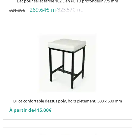
Bac pour sel et farine 102 L en PEHD profondeur 775 mm
269.64
€
323.57
€
321.00
€
/
HT
TTC
Ce
produit
a
plusieurs
variations.
Les
options
peuvent
être
choisies
Billot confortable dessus poly, hors piètement, 500 x 500 mm
sur
À partir de
415.00
€
la
page
du
Ce