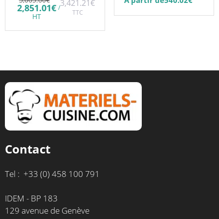
À partir de
540.02
€
3,421.21
€
la
prix
Le
2,851.01
€
/
initial
TTC
prix
page
HT
était :
actuel
du
3,065.60€.
est :
2,851.01€.
produit
Contact
Tel : +33 (0) 458 100 791
IDEM - BP 183
129 avenue de Genève