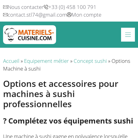
Aller
Nous contacter
+33 (0) 458 100 791
au
contact.stl74@gmail.com
Mon compte
contenu
Accueil
»
Equipement métier
»
Concept sushi
»
Options
Machine à sushi
Options et accessoires pour
machines à sushi
professionnelles
? Complétez vos équipements sushi
Une machine à sushi gagne en polyvalence lorsqu’elle