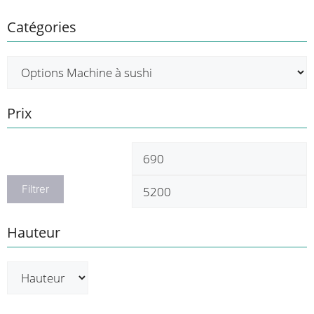
Catégories
Prix
Prix
P
min
m
Filtrer
Hauteur