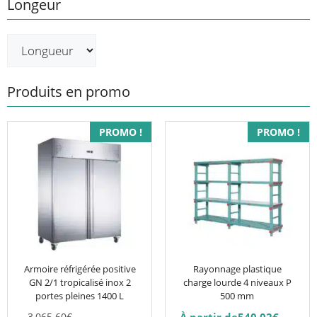
Longeur
Produits en promo
Ce
PROMO !
PROMO !
produit
a
plusieurs
variations.
Les
options
peuvent
être
Armoire réfrigérée positive
Rayonnage plastique
GN 2/1 tropicalisé inox 2
charge lourde 4 niveaux P
choisies
portes pleines 1400 L
500 mm
sur
Le
3,065.60
€