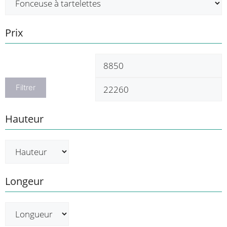
Prix
Prix
P
min
m
Filtrer
Hauteur
Longeur