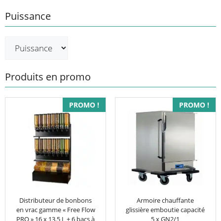
Puissance
Produits en promo
PROMO !
PROMO !
Distributeur de bonbons
Armoire chauffante
en vrac gamme « Free Flow
glissière emboutie capacité
PRO » 16 x 13.5 L + 6 bacs à
5 x GN2/1