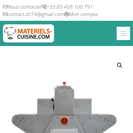
Aller
Nous contacter
+33 (0) 458 100 791
au
contact.stl74@gmail.com
Mon compte
contenu