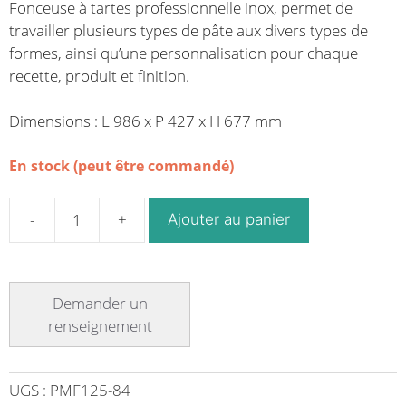
Fonceuse à tartes professionnelle inox, permet de
travailler plusieurs types de pâte aux divers types de
formes, ainsi qu’une personnalisation pour chaque
recette, produit et finition.
Dimensions : L 986 x P 427 x H 677 mm
En stock (peut être commandé)
Ajouter au panier
quantité
de
Fonceuse
à
tartes
professionnelle
inox
230/50/1
UGS :
PMF125-84