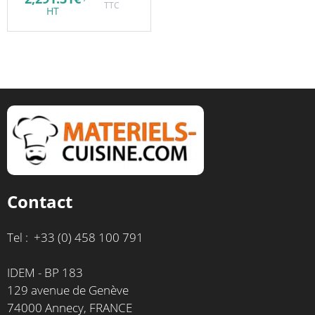
536.00€.
est :
initial
TTC
prix
HT
279.00€.
était :
actuel
2,794.28€.
est :
2,291.31€.
Contact
Tel : +33 (0) 458 100 791
IDEM - BP 183
129 avenue de Genève
74000 Annecy, FRANCE