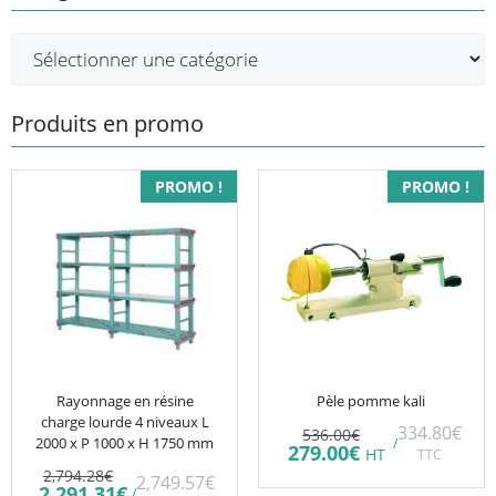
Produits en promo
PROMO !
PROMO !
Rayonnage en résine
Pèle pomme kali
charge lourde 4 niveaux L
Le
334.80
€
536.00
€
2000 x P 1000 x H 1750 mm
/
prix
Le
279.00
€
HT
TTC
initial
prix
Le
2,794.28
€
2,749.57
€
était :
actuel
prix
Le
2,291.31
€
/