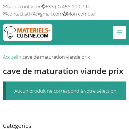
Aller
Nous contacter
+33 (0) 458 100 791
au
contact.stl74@gmail.com
Mon compte
contenu
Accueil
»
cave de maturation viande prix
cave de maturation viande prix
Aucun produit ne correspond à votre sélection.
Catégories