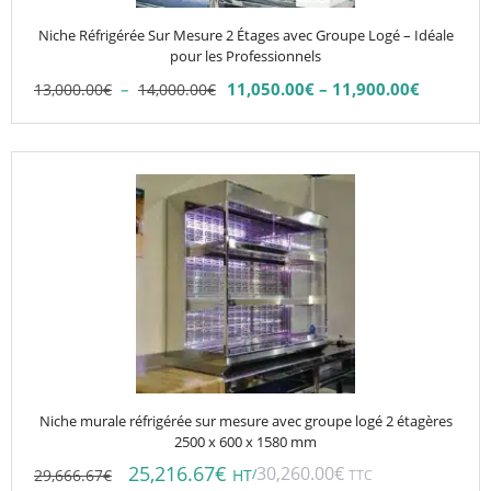
choisies
Niche Réfrigérée Sur Mesure 2 Étages avec Groupe Logé – Idéale
sur
pour les Professionnels
la
Plage
–
11,050.00
€
–
11,900.00
€
13,000.00
€
14,000.00
€
Plage
page
de
de
du
prix :
prix :
13,000.00€
produit
11,050.00€
à
à
14,000.00€
11,900.00€
Niche murale réfrigérée sur mesure avec groupe logé 2 étagères
2500 x 600 x 1580 mm
25,216.67
€
30,260.00
€
29,666.67
€
/
HT
TTC