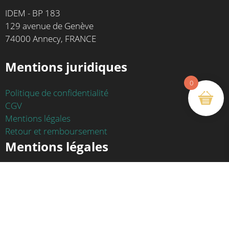
IDEM - BP 183
129 avenue de Genève
74000 Annecy, FRANCE
Mentions juridiques
0
Politique de confidentialité
CGV
Mentions légales
Retour et remboursement
Mentions légales
Site créé par
Agence Commin - Annecy
Hébergement - OVH