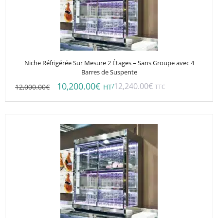
Niche Réfrigérée Sur Mesure 2 Étages – Sans Groupe avec 4
Barres de Suspente
10,200.00
€
12,240.00
€
12,000.00
€
/
HT
TTC
Ce
produit
a
plusieurs
variations.
Les
options
peuvent
être