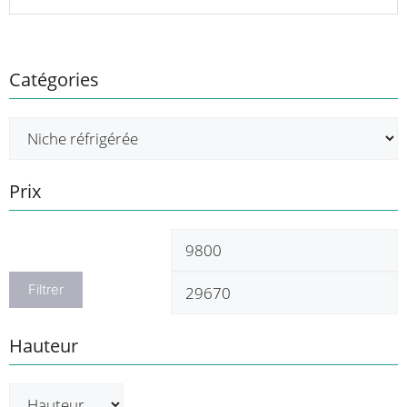
Catégories
Prix
Prix
P
min
m
Filtrer
Hauteur