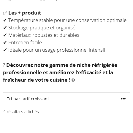
✅
Les + produit
✔ Température stable pour une conservation optimale
✔ Stockage pratique et organisé
✔ Matériaux robustes et durables
✔ Entretien facile
✔ Idéale pour un usage professionnel intensif
?
Découvrez notre gamme de niche réfrigérée
professionnelle et améliorez l’efficacité et la
fraîcheur de votre cuisine !
❄️
Trié
4 résultats affichés
par
prix
Ce
croissant