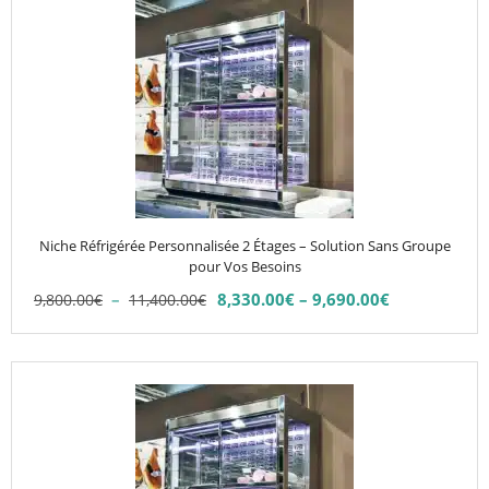
produit
a
plusieurs
variations.
Les
options
peuvent
être
choisies
Niche Réfrigérée Personnalisée 2 Étages – Solution Sans Groupe
sur
pour Vos Besoins
la
Plage
–
8,330.00
€
–
9,690.00
€
9,800.00
€
11,400.00
€
Plage
page
de
de
du
prix :
prix :
9,800.00€
produit
8,330.00€
à
à
11,400.00€
9,690.00€