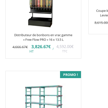
Coupe-l
Levie
8,615.00
Distributeur de bonbons en vrac gamme
« Free Flow PRO » 16 x 13.5 L
Le
Le
3,826.67
€
4,592.00
€
4,666.67
€
/
prix
prix
HT
TTC
initial
actuel
était :
est :
4,666.67€.
3,826.67€.
Ce
PROMO !
produit
a
plusieurs
variations.
Les