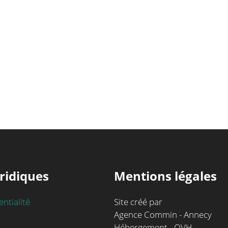
ridiques
Mentions légales
entialité
Site créé par
Agence Commin - Annecy
Hébergement - OVH