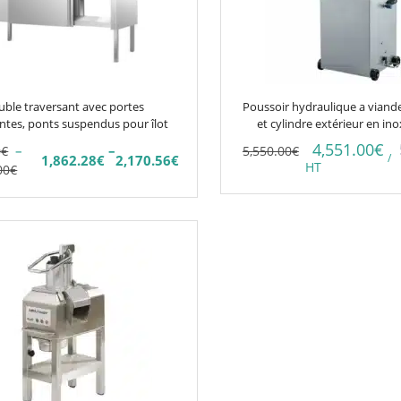
ble traversant avec portes
Poussoir hydraulique a viande
antes, ponts suspendus pour îlot
et cylindre extérieur en inox
4,551.00
€
–
–
0
€
5,550.00
€
/
1,862.28
€
2,170.56
€
Plage
HT
00
€
de
prix :
8€
2,217.00€
à
6€
2,584.00€