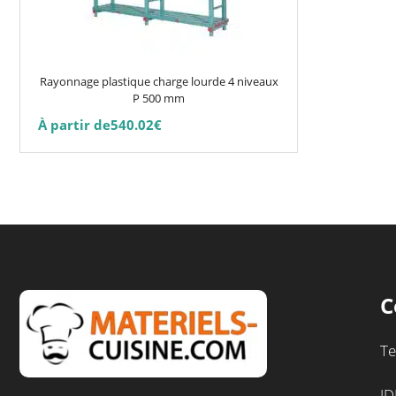
options
peuvent
être
choisies
Rayonnage plastique charge lourde 4 niveaux
sur
P 500 mm
la
À partir de
540.02
€
page
du
produit
C
Te
ID