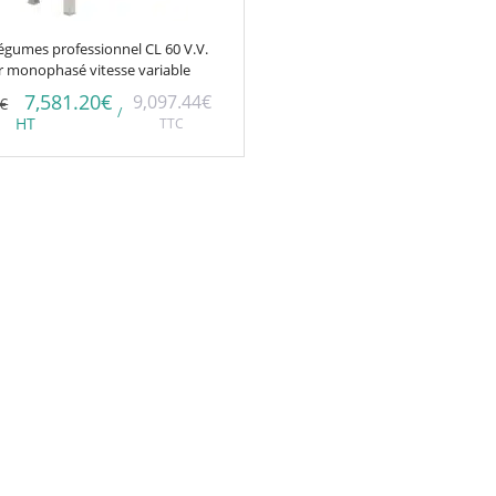
égumes professionnel CL 60 V.V.
r monophasé vitesse variable
7,581.20
€
9,097.44
€
€
/
HT
TTC