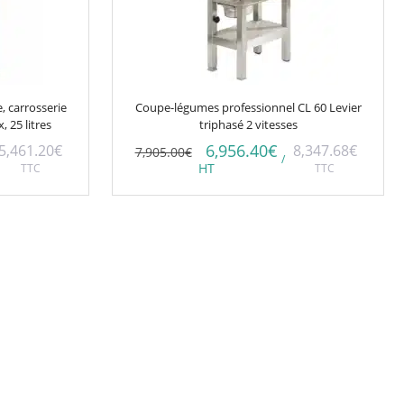
, carrosserie
Coupe-légumes professionnel CL 60 Levier
, 25 litres
triphasé 2 vitesses
6,956.40
€
5,461.20
€
8,347.68
€
7,905.00
€
/
TTC
HT
TTC