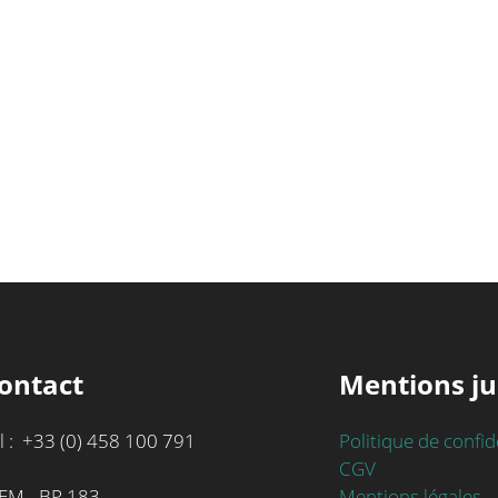
ontact
Mentions ju
l : +33 (0) 458 100 791
Politique de confid
CGV
Mentions légales
EM - BP 183