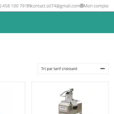
0) 458 100 791
contact.stl74@gmail.com
Mon compte
ne
Boisson
Equipement métier
Blog
Occasions