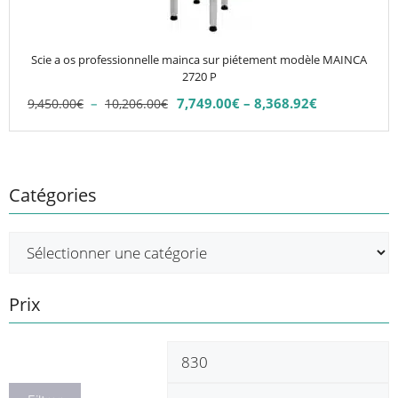
peuvent
être
choisies
Scie a os professionnelle mainca sur piétement modèle MAINCA
sur
2720 P
la
Plage
–
7,749.00
€
–
8,368.92
€
9,450.00
€
10,206.00
€
Plage
page
de
de
du
prix :
prix :
9,450.00€
produit
7,749.00€
à
à
Catégories
10,206.00€
8,368.92€
Prix
Prix
P
min
m