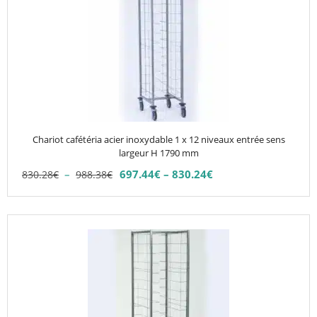
a
plusieurs
variations.
Les
options
peuvent
être
choisies
Chariot cafétéria acier inoxydable 1 x 12 niveaux entrée sens
sur
largeur H 1790 mm
la
Plage
–
697.44
€
–
830.24
€
830.28
€
988.38
€
Plage
page
de
de
du
prix :
prix :
830.28€
produit
Ce
697.44€
à
produit
à
988.38€
830.24€
a
plusieurs
variations.
Les