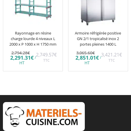
Rayonnage en résine
Armoire réfrigérée positive
charge lourde 4 niveaux L
GN 2/1 tropicalisé inox 2
2000 x P 1000 x H 1750 mm
portes pleines 1400 L
Le
Le
2,794.28
€
3,065.60
€
2,749.57
€
3,421.21
€
prix
prix
Le
Le
2,291.31
€
2,851.01
€
/
/
initial
TTC
initial
TTC
prix
prix
HT
HT
était :
était :
actuel
actuel
2,794.28€.
3,065.60€.
est :
est :
2,291.31€.
2,851.01€.