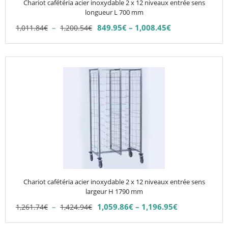
Chariot cafétéria acier inoxydable 2 x 12 niveaux entrée sens
sur
longueur L 700 mm
la
Plage
–
849.95
€
–
1,008.45
€
1,011.84
€
1,200.54
€
Plage
page
de
de
du
prix :
prix :
1,011.84€
produit
Ce
849.95€
à
produit
à
1,200.54€
1,008.45€
a
plusieurs
variations.
Les
options
peuvent
être
choisies
Chariot cafétéria acier inoxydable 2 x 12 niveaux entrée sens
sur
largeur H 1790 mm
la
Plage
–
1,059.86
€
–
1,196.95
€
1,261.74
€
1,424.94
€
Plage
page
de
de
du
prix :