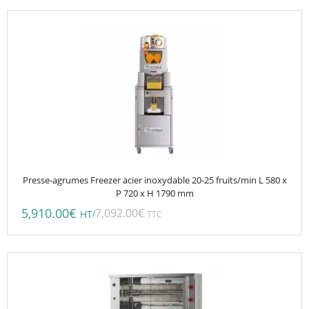
prix :
1,261.74€
produit
1,059.86€
à
à
1,424.94€
1,196.95€
Presse-agrumes Freezer acier inoxydable 20-25 fruits/min L 580 x
P 720 x H 1790 mm
5,910.00
€
7,092.00
€
/
HT
TTC