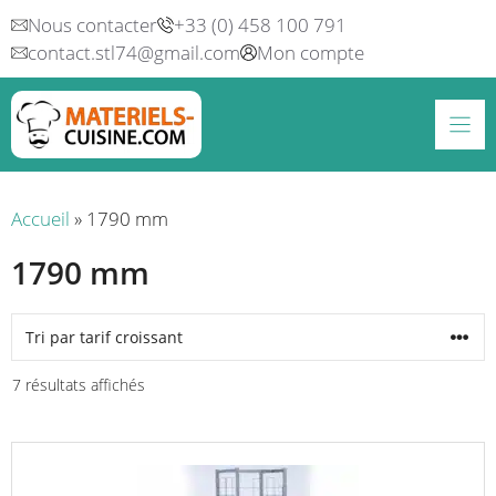
Aller
Nous contacter
+33 (0) 458 100 791
au
contact.stl74@gmail.com
Mon compte
contenu
Accueil
»
1790 mm
1790 mm
Trié
7 résultats affichés
par
prix
Ce
croissant
produit