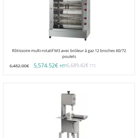
Rôtissoire multi-rotatif M3 avec brûleur à gaz 12 broches 60/72
poulets
5,574.52
€
6,689.42
€
6,482.00
€
/
HT
TTC
Ce
produit
a
plusieurs
variations.
Les
options