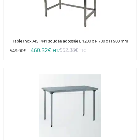
Table Inox AISI 441 soudée adossée L 1200 x P 700 x H 900 mm
460.32
€
552.38
€
548.00
€
/
HT
TTC
Ce
produit
a
plusieurs
variations.
Les
options
peuvent
être