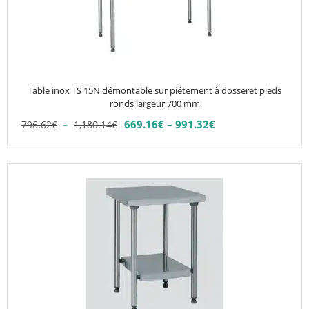
Les
options
peuvent
être
choisies
Table inox TS 15N démontable sur piétement à dosseret pieds
sur
ronds largeur 700 mm
la
Plage
–
669.16
€
–
991.32
€
796.62
€
1,180.14
€
Plage
page
de
de
du
prix :
prix :
796.62€
produit
Ce
669.16€
à
produit
à
1,180.14€
991.32€
a
plusieurs
variations.
Les
options
peuvent