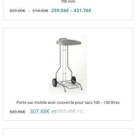
sur
700 mm
la
Plage
–
259.56
€
–
431.76
€
309.00
€
514.00
€
Plage
page
de
de
du
prix :
prix :
309.00€
produit
259.56€
à
à
514.00€
431.76€
Porte-sac mobile avec couvercle pour sacs 100 – 130 litres
307.88
€
369.46
€
349.86
€
/
HT
TTC