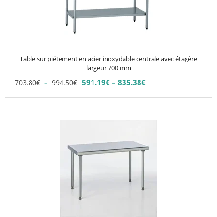
Les
options
peuvent
être
choisies
Table sur piétement en acier inoxydable centrale avec étagère
sur
largeur 700 mm
la
Plage
–
591.19
€
–
835.38
€
703.80
€
994.50
€
Plage
page
de
de
du
prix :
prix :
703.80€
produit
Ce
591.19€
à
produit
à
994.50€
835.38€
a
plusieurs
variations.
Les
options
peuvent
être