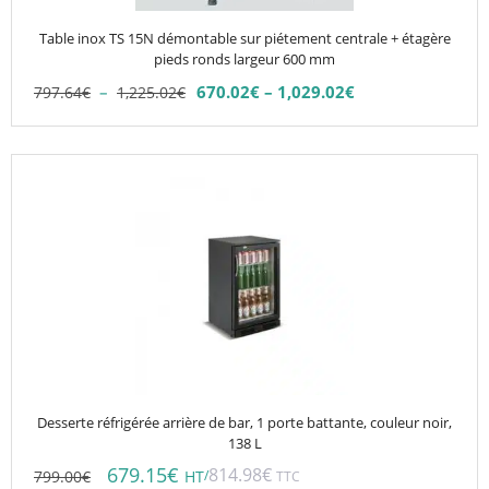
être
choisies
Table inox TS 15N démontable sur piétement centrale + étagère
sur
pieds ronds largeur 600 mm
la
Plage
–
670.02
€
–
1,029.02
€
797.64
€
1,225.02
€
Plage
page
de
de
du
prix :
prix :
797.64€
produit
670.02€
à
à
1,225.02€
1,029.02€
Desserte réfrigérée arrière de bar, 1 porte battante, couleur noir,
138 L
679.15
€
814.98
€
799.00
€
/
HT
TTC