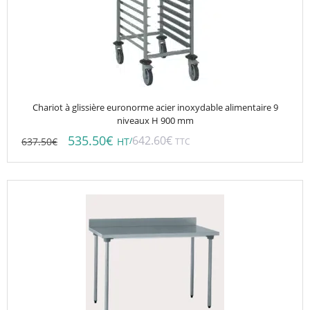
Chariot à glissière euronorme acier inoxydable alimentaire 9
niveaux H 900 mm
535.50
€
642.60
€
637.50
€
/
HT
TTC
Ce
produit
a
plusieurs
variations.
Les
options
peuvent