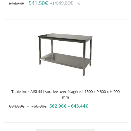
541.50
€
649.80
€
644.64
€
/
HT
TTC
Ce
produit
a
plusieurs
variations.
Les
options
peuvent
être
choisies
Table Inox AISI 441 soudée avec étagère L 1500 x P 800 x H 900
sur
mm
la
Plage
–
582.96
€
–
643.44
€
694.00
€
766.00
€
Plage
page
de
de
du
prix :
prix :
694.00€
produit
Ce
582.96€
à