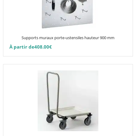
Les
options
peuvent
être
choisies
Supports muraux porte-ustensiles hauteur 900 mm
sur
À partir de
408.00
€
la
page
du
produit