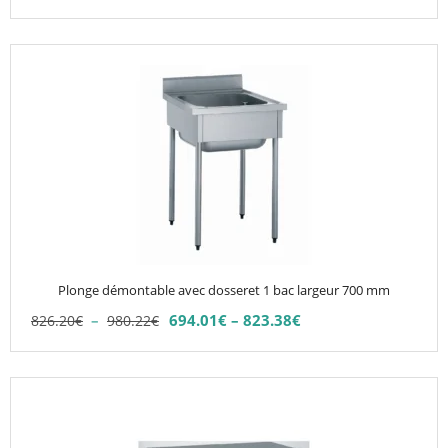
Ce
produit
a
plusieurs
variations.
Les
options
peuvent
être
choisies
Plonge démontable avec dosseret 1 bac largeur 700 mm
sur
Plage
–
694.01
€
–
823.38
€
826.20
€
980.22
€
la
Plage
de
de
page
prix :
prix :
du
826.20€
Ce
694.01€
à
produit
produit
à
980.22€
823.38€
a