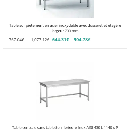
options
peuvent
être
choisies
Table sur piétement en acier inoxydable avec dosseret et étagère
sur
largeur 700 mm
la
Plage
–
644.31
€
–
904.78
€
767.04
€
1,077.12
€
Plage
page
de
de
du
prix :
prix :
767.04€
produit
644.31€
à
à
1,077.12€
904.78€
Table centrale sans tablette inferieure Inox AISI 430 L 1140 x P