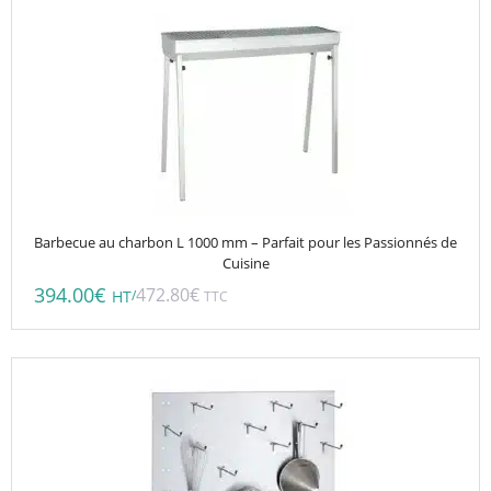
Barbecue au charbon L 1000 mm – Parfait pour les Passionnés de
Cuisine
394.00
€
472.80
€
/
HT
TTC
Ce
produit
a
plusieurs
variations.