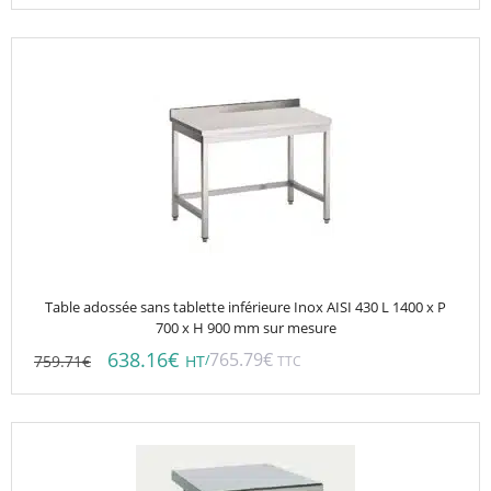
Table adossée sans tablette inférieure Inox AISI 430 L 1400 x P
700 x H 900 mm sur mesure
638.16
€
765.79
€
759.71
€
/
HT
TTC
Ce
produit
a