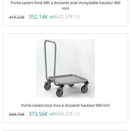
Porte-casiers fond ABS à dosseret acier inoxydable hauteur 900
mm
352.14
€
422.57
€
419.22
€
/
HT
TTC
Porte-casiers tout inox à dosseret hauteur 900 mm
373.56
€
448.27
€
444.72
€
/
HT
TTC