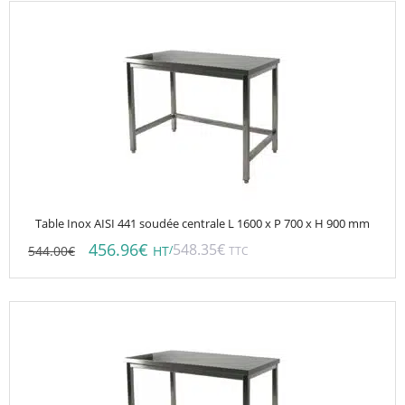
Table Inox AISI 441 soudée centrale L 1600 x P 700 x H 900 mm
456.96
€
548.35
€
544.00
€
/
HT
TTC