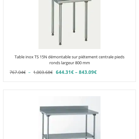
plusieurs
variations.
Les
options
peuvent
être
choisies
Table inox TS 15N démontable sur piétement centrale pieds
sur
ronds largeur 800 mm
la
Plage
–
644.31
€
–
843.09
€
767.04
€
1,003.68
€
Plage
page
de
de
du
prix :
prix :
767.04€
produit
Ce
644.31€
à
produit
à
1,003.68€
843.09€
a
plusieurs
variations.
Les