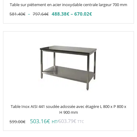
choisies
Table sur piétement en acier inoxydable centrale largeur 700 mm
sur
Plage
–
488.38
€
–
670.02
€
581.40
€
797.64
€
la
Plage
de
de
page
prix :
prix :
du
581.40€
488.38€
à
produit
à
797.64€
670.02€
Table Inox AISI 441 soudée adossée avec étagère L 800 x P 800 x
H 900 mm
503.16
€
603.79
€
599.00
€
/
HT
TTC