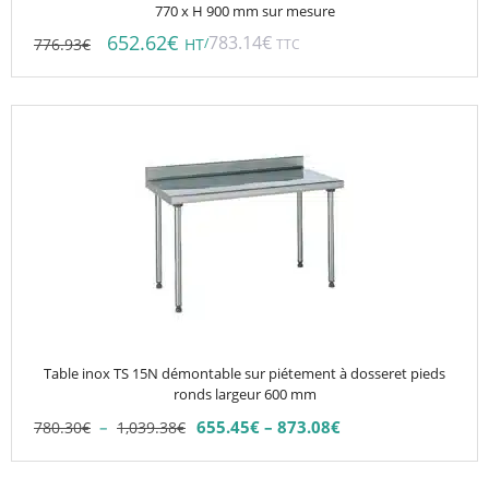
770 x H 900 mm sur mesure
652.62
€
783.14
€
776.93
€
/
HT
TTC
Ce
produit
a
plusieurs
variations.
Les
options
peuvent
être
choisies
Table inox TS 15N démontable sur piétement à dosseret pieds
sur
ronds largeur 600 mm
la
Plage
–
655.45
€
–
873.08
€
780.30
€
1,039.38
€
Plage
page
de
de
du
prix :
prix :