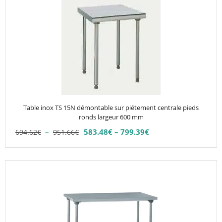
produit
à
766.00€
643.44€
a
plusieurs
variations.
Les
options
peuvent
être
choisies
Table inox TS 15N démontable sur piétement centrale pieds
sur
ronds largeur 600 mm
la
Plage
–
583.48
€
–
799.39
€
694.62
€
951.66
€
Plage
page
de
de
du
prix :
prix :
694.62€
produit
Ce
583.48€
à
produit
à
951.66€
799.39€
a
plusieurs
variations.