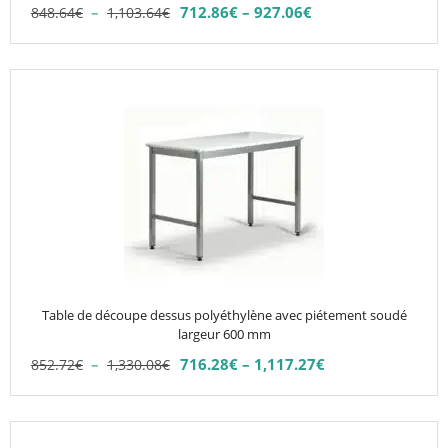
la
Plage
–
712.86
€
–
927.06
€
848.64
€
1,103.64
€
Plage
page
de
de
du
prix :
prix :
848.64€
produit
Ce
712.86€
à
produit
à
1,103.64€
927.06€
a
plusieurs
variations.
Les
options
peuvent
être
choisies
Table de découpe dessus polyéthylène avec piétement soudé
sur
largeur 600 mm
la
Plage
–
716.28
€
–
1,117.27
€
852.72
€
1,330.08
€
Plage
page
de
de
du
prix :
prix :
852.72€
produit
Ce
716.28€
à