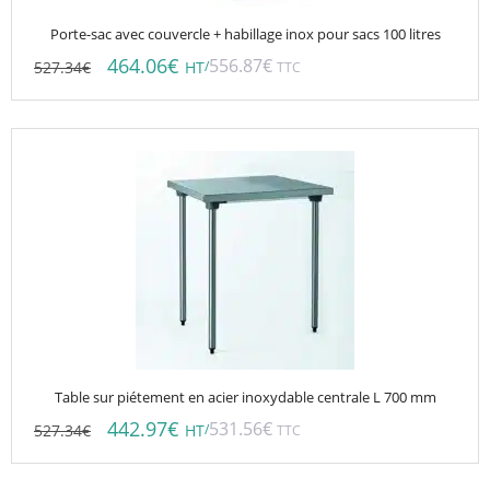
Porte-sac avec couvercle + habillage inox pour sacs 100 litres
464.06
€
556.87
€
527.34
€
/
HT
TTC
Table sur piétement en acier inoxydable centrale L 700 mm
442.97
€
531.56
€
527.34
€
/
HT
TTC