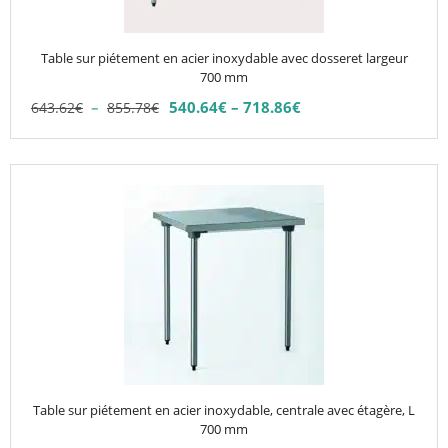
être
choisies
Table sur piétement en acier inoxydable avec dosseret largeur
sur
700 mm
la
Plage
–
540.64
€
–
718.86
€
643.62
€
855.78
€
Plage
page
de
de
du
prix :
prix :
643.62€
produit
540.64€
à
à
855.78€
718.86€
Table sur piétement en acier inoxydable, centrale avec étagère, L
700 mm