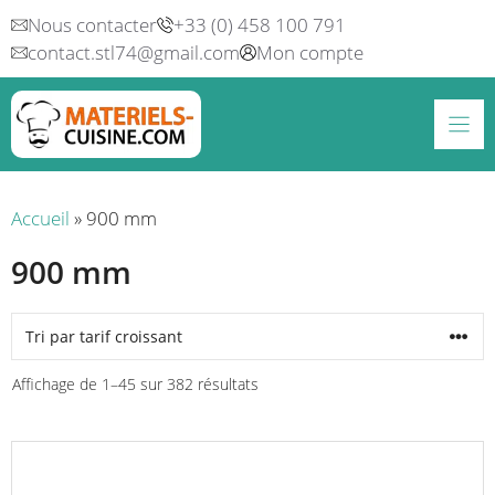
Aller
Nous contacter
+33 (0) 458 100 791
au
contact.stl74@gmail.com
Mon compte
contenu
Accueil
»
900 mm
900 mm
Trié
Affichage de 1–45 sur 382 résultats
par
prix
Ce
croissant
produit