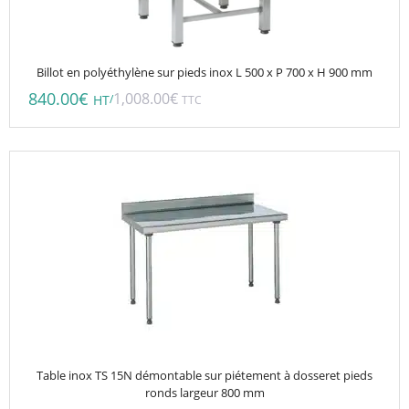
Billot en polyéthylène sur pieds inox L 500 x P 700 x H 900 mm
840.00
€
1,008.00
€
/
HT
TTC
Ce
produit
a
plusieurs
variations.
Les
options
peuvent
être
choisies
Table inox TS 15N démontable sur piétement à dosseret pieds
sur
ronds largeur 800 mm