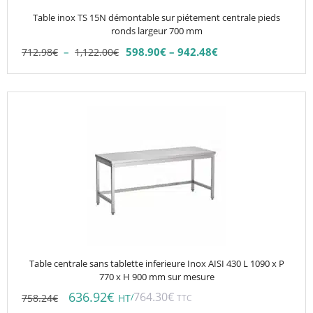
choisies
Table inox TS 15N démontable sur piétement centrale pieds
sur
ronds largeur 700 mm
la
Plage
–
598.90
€
–
942.48
€
712.98
€
1,122.00
€
Plage
page
de
de
du
prix :
prix :
712.98€
produit
598.90€
à
à
1,122.00€
942.48€
Table centrale sans tablette inferieure Inox AISI 430 L 1090 x P
770 x H 900 mm sur mesure
636.92
€
764.30
€
758.24
€
/
HT
TTC