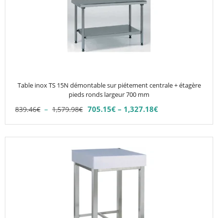
plusieurs
variations.
Les
options
peuvent
être
choisies
Table inox TS 15N démontable sur piétement centrale + étagère
sur
pieds ronds largeur 700 mm
la
Plage
–
705.15
€
–
1,327.18
€
839.46
€
1,579.98
€
Plage
page
de
de
du
prix :
prix :
839.46€
produit
705.15€
à
à
1,579.98€
1,327.18€