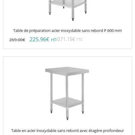
Table de préparation acier inoxydable sans rebord P 600 mm
225.96
€
271.15
€
269.00
€
/
HT
TTC
Ce
produit
a
plusieurs
variations.
Les
options
peuvent
être
choisies
Table en acier inoxydable sans rebord avec étagère profondeur