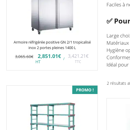
Faciles à 
✅ Pour
Large choi
Matériaux 
Armoire réfrigérée positive GN 2/1 tropicalisé
inox 2 portes pleines 1400 L
Hygiène op
Le
Le
2,851.01
€
3,421.21
€
3,065.60
€
Conformes
/
prix
prix
HT
TTC
Idéal pour
initial
actuel
était :
est :
3,065.60€.
2,851.01€.
2 résultats a
Ce
PROMO !
produit
a
plusieurs
variations.
Les