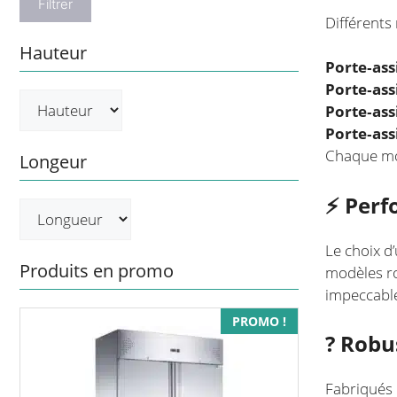
Filtrer
Différents
Hauteur
Porte‑ass
Porte‑ass
Porte‑ass
Porte‑ass
Chaque mod
Longeur
⚡ Perf
Le choix d’
Produits en promo
modèles ro
impeccabl
PROMO !
?️ Rob
Fabriqués 