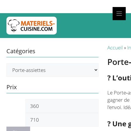
Aller
au
contenu
Cuisso
Accueil
»
I
Catégories
Porte‑
? L’out
Prix
Le Porte‑a
gagner de l
Prix
Prix
l’envoi. Id
min
max
? Une 