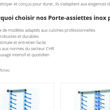
nettoyer et conçus pour durer, ils s’adaptent aux exigences 
quoi choisir nos Porte‑assiettes inox 
x de modèles adaptés aux cuisines professionnelles
robustes et durables
timale et entretien facile
 aux normes du secteur CHR
 usage intensif et quotidien
Trié
ffichés
par
prix
croissant