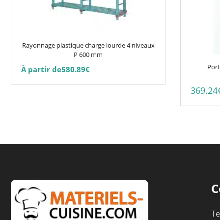
options
peuvent
être
choisies
Rayonnage plastique charge lourde 4 niveaux
sur
P 600 mm
la
Port
À partir de
580.89
€
page
du
369.24
produit
C
Te