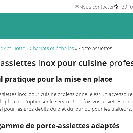
Nous contacter
+33 (
n
Froid
Inox & Hotte
Préparation
Lavage, Hygiè
nox et Hotte
»
Chariots et échelles
»
Porte-assiettes
assiettes inox pour cuisine profe
il pratique pour la mise en place
ssiettes inox pour cuisine professionnelle est un accessoire
a place et d’optimiser le service. Une fois vos assiettes dres
éal pour les gros débits du plat du jour ou pour les traiteurs, i
gamme de porte‑assiettes adaptés