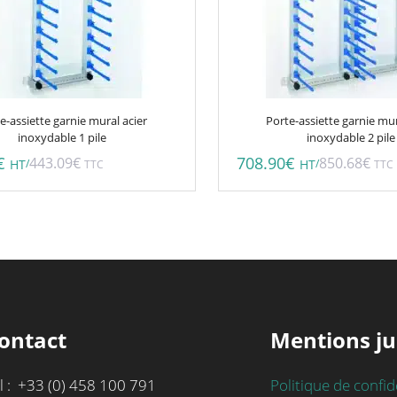
e-assiette garnie mural acier
Porte-assiette garnie mur
inoxydable 1 pile
inoxydable 2 pile
€
708.90
€
443.09
€
850.68
€
/
/
HT
TTC
HT
TTC
ontact
Mentions ju
l : +33 (0) 458 100 791
Politique de confid