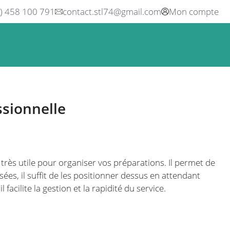
0) 458 100 791
contact.stl74@gmail.com
Mon compte
ne
Boisson
Equipement métier
Blog
Occasions
ssionnelle
 très utile pour organiser vos préparations. Il permet de
sées, il suffit de les positionner dessus en attendant
l facilite la gestion et la rapidité du service.