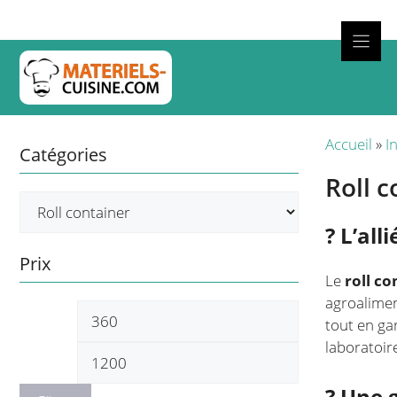
Aller
au
contenu
Cuisso
Accueil
»
I
Catégories
Roll c
? L’al
Prix
Le
roll co
agroalimen
Prix
Prix
tout en ga
min
max
laboratoir
? Une 