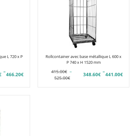
a
plusieurs
variations.
Les
options
peuvent
être
choisies
que L 720 x P
Rollcontainer avec base métallique L 600 x
sur
P 740 x H 1520 mm
la
–
–
–
415.00
€
€
466.20
€
348.60
€
441.00
€
page
Plage
Plage
525.00
€
du
de
de
prix :
prix :
produit
348.60€
415.00€
à
à
441.00€
525.00€