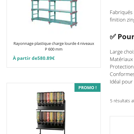
variations.
Les
Fabriqués 
options
finition z
peuvent
être
✅ Pour
choisies
Rayonnage plastique charge lourde 4 niveaux
sur
P 600 mm
Large choi
la
À partir de
580.89
€
Matériaux 
page
Protection
du
Conformes
produit
Idéal pour
PROMO !
5 résultats a