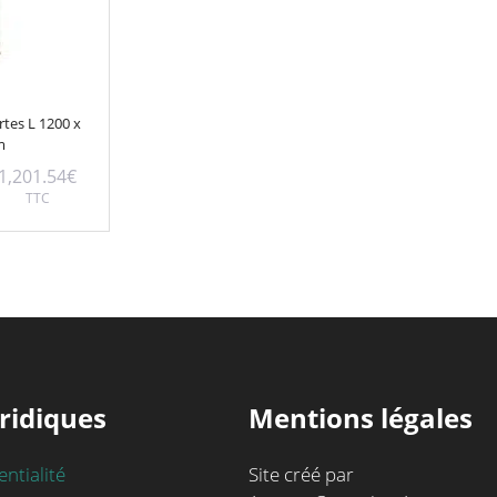
rtes L 1200 x
m
1,201.54
€
TTC
ridiques
Mentions légales
entialité
Site créé par