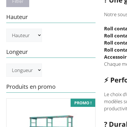
Filtrer
Notre sous
Hauteur
Roll cont
Roll cont
Roll cont
Roll cont
Longeur
Accessoir
Chaque mod
⚡ Perf
Produits en promo
Le choix d’
modèles so
Ce
PROMO !
productivi
produit
a
?️ Dura
plusieurs