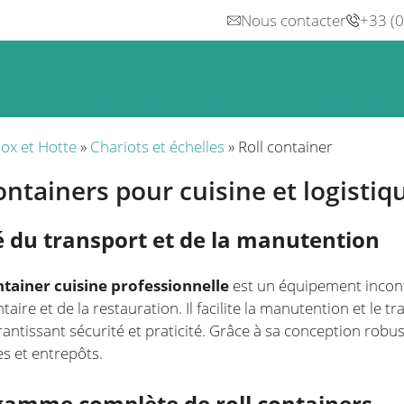
Nous contacter
+33 (
n
Froid
Inox & Hotte
Préparation
Lavage, Hygiè
nox et Hotte
»
Chariots et échelles
»
Roll container
ontainers pour cuisine et logistiq
lié du transport et de la manutention
ntainer cuisine professionnelle
est un équipement incont
taire et de la restauration. Il facilite la manutention et le
rantissant sécurité et praticité. Grâce à sa conception robus
es et entrepôts.
gamme complète de roll containers