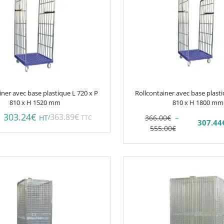
a
plusieurs
variations.
Les
options
peuvent
être
choisies
iner avec base plastique L 720 x P
Rollcontainer avec base plasti
sur
810 x H 1520 mm
810 x H 1800 mm
la
303.24
€
363.89
€
–
/
366.00
€
HT
TTC
307.44
page
Plage
Plage
555.00
€
du
de
de
prix :
prix :
produit
307.44€
366.00€
à
à
466.20€
555.00€