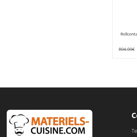
Rollconta
804.00
€
C
Te