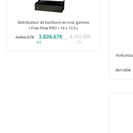
Distributeur de bonbons en vrac gamme
« Free Flow PRO » 16 x 13.5 L
Le
Le
3,826.67
€
4,592.00
€
4,666.67
€
/
prix
prix
HT
TTC
initial
actuel
était :
est :
4,666.67€.
3,826.67€.
Rollconta
361.00
€