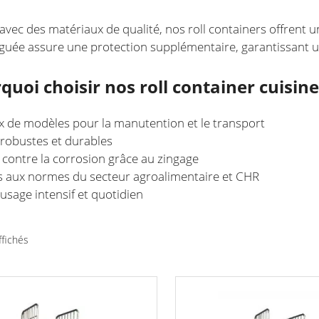
avec des matériaux de qualité, nos roll containers offrent un
inguée assure une protection supplémentaire, garantissant 
quoi choisir nos roll container cuisine
x de modèles pour la manutention et le transport
robustes et durables
 contre la corrosion grâce au zingage
 aux normes du secteur agroalimentaire et CHR
 usage intensif et quotidien
Trié
ffichés
par
prix
Ce
croissant
produit