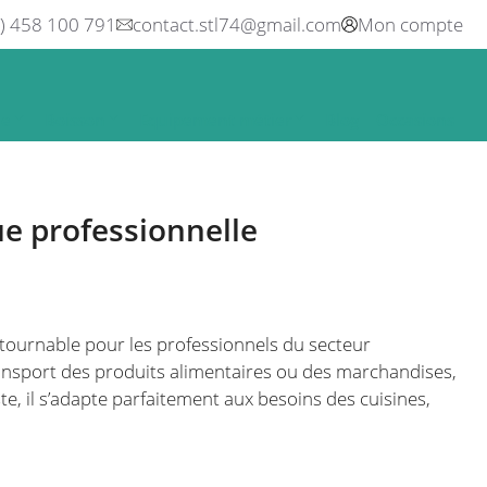
0) 458 100 791
contact.stl74@gmail.com
Mon compte
ne
Boisson
Equipement métier
Blog
Occasions
ue professionnelle
ournable pour les professionnels du secteur
 transport des produits alimentaires ou des marchandises,
te, il s’adapte parfaitement aux besoins des cuisines,