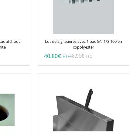
 caoutchouc
Lot de 2 glissières avec 1 bac GN 1/3 100 en
nité
copolyester
40.80
€
48.96
€
/
HT
TTC