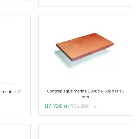
Contreplaqué marine L 800 x P 600 x H 15
ur meubles à
mm
87.72
€
105.26
€
/
HT
TTC