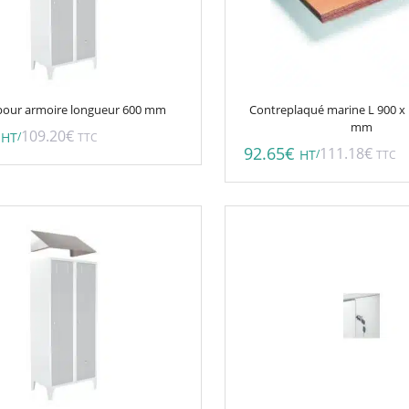
 pour armoire longueur 600 mm
Contreplaqué marine L 900 x 
mm
109.20
€
/
HT
TTC
92.65
€
111.18
€
/
HT
TTC