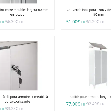
oint entre meubles largeur 60 mm
Couvercle inox pour Trou vide
en façade
160 mm
51.00
€
56.30
€
61.20
€
/
/
HT
TTC
HT
TTC
e à clé pour armoire et meuble à
Coiffe pour armoire longu
porte coulissante
77.00
€
92.40
€
/
HT
TTC
83.23
€
/
HT
TTC