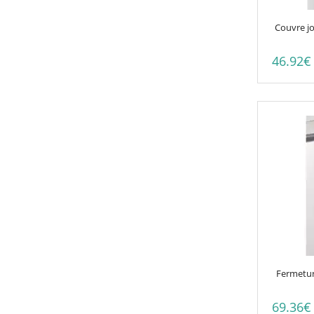
Couvre j
46.92
€
Fermetur
69.36
€