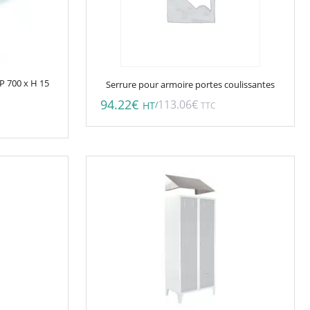
P 700 x H 15
Serrure pour armoire portes coulissantes
94.22
€
113.06
€
/
HT
TTC