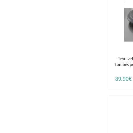
Trou-vi
tombés po
89.90
€