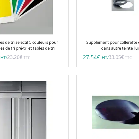
es de tri sélectif 5 couleurs pour
Supplément pour collerette
s de tri pré-tri et tables de tri
dans autre teinte l’u
27.54
€
23.26
€
33.05
€
/
/
HT
TTC
HT
TTC