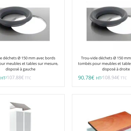
de déchets Ø 150 mm avec bords
Trou-vide déchets Ø 150 mm
ur meubles et tables sur mesure,
tombés pour meubles et table
disposé à gauche
disposé à droite
90.78
€
107.88
€
108.94
€
/
/
HT
TTC
HT
TTC