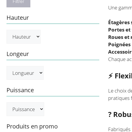
Filtrer
Une gamme
Hauteur
Étagères 
Portes et
Roues et 
Poignées 
Accessoi
Longeur
Chaque acc
⚡ Flexi
Puissance
Le choix d
pratiques f
?️ Rob
Produits en promo
Fabriqués 