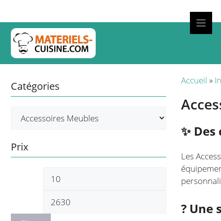
Aller
au
contenu
Cuisso
Accueil
»
I
Catégories
Acces
✨ Des 
Prix
Les Access
équipement
Prix
Prix
personnali
min
max
? Une 