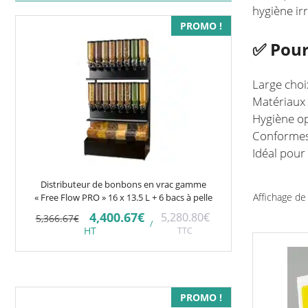
hygiène irr
PROMO !
✅ Pour
Large choi
Matériaux 
Hygiène op
Conformes
Idéal pour
Distributeur de bonbons en vrac gamme
Affichage de
« Free Flow PRO » 16 x 13.5 L + 6 bacs à pelle
Le
Le
4,400.67
€
5,280.80
€
5,366.67
€
/
prix
prix
HT
TTC
initial
actuel
était :
est :
5,366.67€.
4,400.67€.
Ce
PROMO !