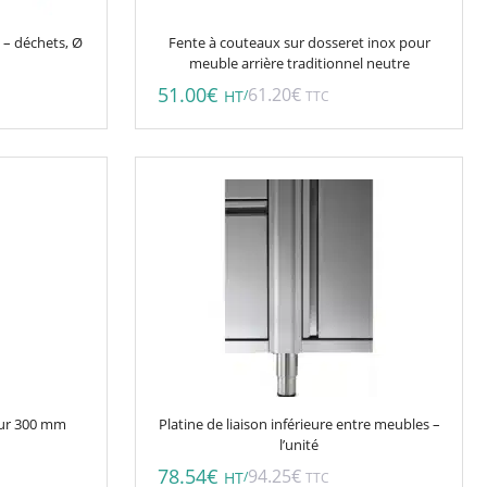
 – déchets, Ø
Fente à couteaux sur dosseret inox pour
meuble arrière traditionnel neutre
51.00
€
61.20
€
/
HT
TTC
eur 300 mm
Platine de liaison inférieure entre meubles –
l’unité
78.54
€
94.25
€
/
HT
TTC