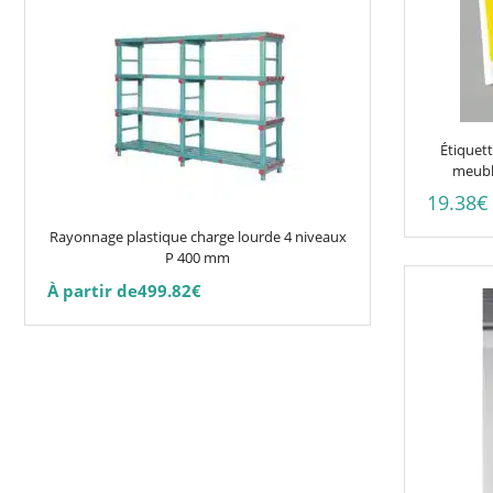
produit
a
plusieurs
variations.
Les
options
Étiquett
peuvent
meuble
être
19.38
€
choisies
Rayonnage plastique charge lourde 4 niveaux
sur
P 400 mm
la
À partir de
499.82
€
page
du
produit