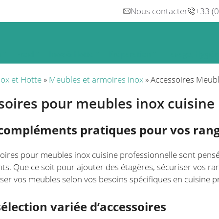
Nous contacter
+33 (
n
Froid
Inox & Hotte
Préparation
Lavage, Hygiè
nox et Hotte
»
Meubles et armoires inox
»
Accessoires Meub
soires pour meubles inox cuisine 
compléments pratiques pour vos ra
oires pour meubles inox cuisine professionnelle sont pensés 
s. Que ce soit pour ajouter des étagères, sécuriser vos rang
ser vos meubles selon vos besoins spécifiques en cuisine pr
sélection variée d’accessoires