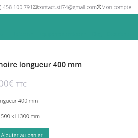
0) 458 100 791
contact.stl74@gmail.com
Mon compte
ne
Boisson
Equipement métier
Blog
Occasions
rmoire longueur 400 mm
00
€
TTC
 longueur 400 mm
P 500 x H 300 mm
Ajouter au panier