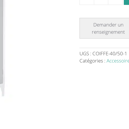
quantité
de
Coiffe
pour
armoire
longueur
400
mm
UGS :
COIFFE-40/50-1
Catégories :
Accessoir