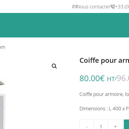
Nous contacter
+33 (
n
Froid
Inox & Hotte
Préparation
Lavage, Hygiè
 mm
Coiffe pour a
96.
80.00
€
HT
/
Coiffe pour armoire,
Dimensions : L 400 x 