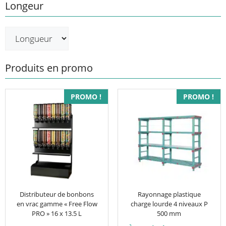
Longeur
Produits en promo
Ce
PROMO !
PROMO !
produit
a
plusieurs
variations.
Les
options
peuvent
être
Distributeur de bonbons
Rayonnage plastique
en vrac gamme « Free Flow
charge lourde 4 niveaux P
choisies
PRO » 16 x 13.5 L
500 mm
sur