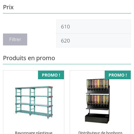
Prix
Prix
P
min
m
Filtrer
Produits en promo
Ce
PROMO !
PROMO !
produit
a
plusieurs
variations.
Les
options
peuvent
être
Rayonnage plastique
Distributeur de bonbons