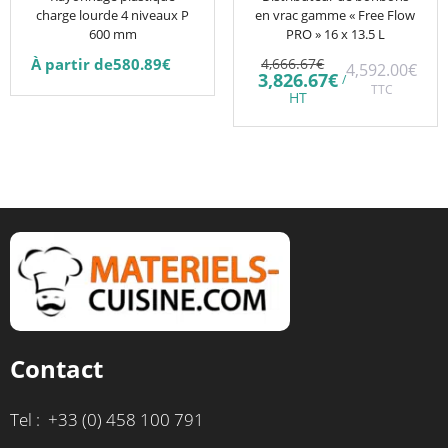
charge lourde 4 niveaux P
en vrac gamme « Free Flow
choisies
600 mm
PRO » 16 x 13.5 L
sur
Le
À partir de
580.89
€
4,666.67
€
4,592.00
€
la
prix
Le
3,826.67
€
/
initial
TTC
prix
page
HT
était :
actuel
du
4,666.67€.
est :
3,826.67€.
produit
Contact
Tel : +33 (0) 458 100 791