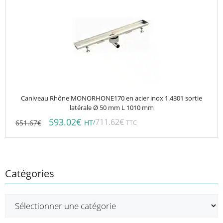
Caniveau Rhône MONORHONE170 en acier inox 1.4301 sortie
latérale Ø 50 mm L 1010 mm
593.02
€
711.62
€
651.67
€
/
HT
TTC
Catégories