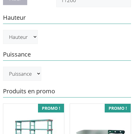
Hauteur
Puissance
Produits en promo
Ce
PROMO !
PROMO !
produit
a
plusieurs