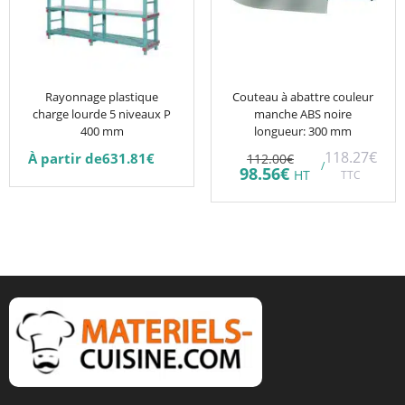
variations.
Les
options
peuvent
être
Rayonnage plastique
Couteau à abattre couleur
charge lourde 5 niveaux P
manche ABS noire
choisies
400 mm
longueur: 300 mm
sur
Le
118.27
€
À partir de
631.81
€
112.00
€
la
/
prix
Le
98.56
€
HT
TTC
initial
prix
page
était :
actuel
du
112.00€.
est :
98.56€.
produit