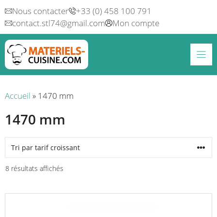
Aller
Nous contacter
+33 (0) 458 100 791
au
contact.stl74@gmail.com
Mon compte
contenu
Accueil
»
1470 mm
1470 mm
Trié
8 résultats affichés
par
prix
croissant