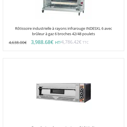
Rôtissoire industrielle à rayons infrarouge INDESXL 6 avec
brûleur à gaz 6 broches 42/48 poulets
3,988.68
€
4,786.42
€
4,638.00
€
/
HT
TTC