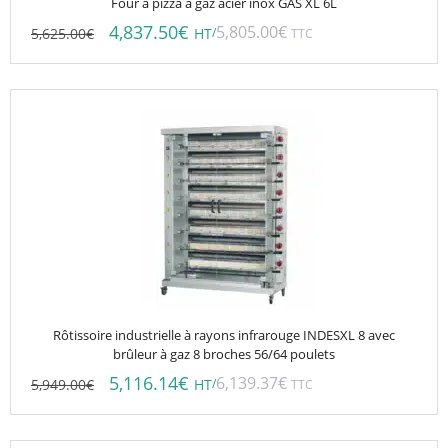
Four à pizza à gaz acier inox GAS XL 6L
4,837.50
€
5,805.00
€
5,625.00
€
/
HT
TTC
Rôtissoire industrielle à rayons infrarouge INDESXL 8 avec
brûleur à gaz 8 broches 56/64 poulets
5,116.14
€
6,139.37
€
5,949.00
€
/
HT
TTC