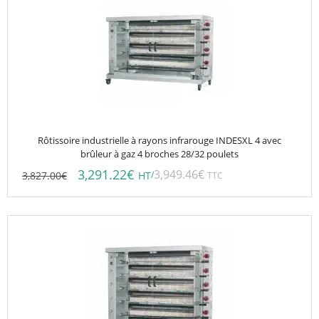
Rôtissoire industrielle à rayons infrarouge INDESXL 4 avec
brûleur à gaz 4 broches 28/32 poulets
3,291.22
€
3,949.46
€
3,827.00
€
/
HT
TTC