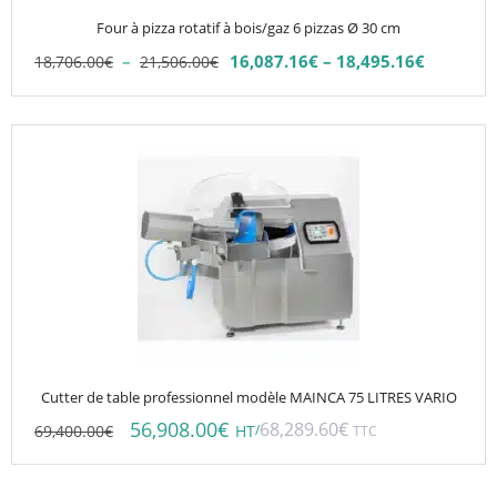
choisies
Four à pizza rotatif à bois/gaz 6 pizzas Ø 30 cm
sur
Plage
–
16,087.16
€
–
18,495.16
€
18,706.00
€
21,506.00
€
la
Plage
de
de
page
prix :
prix :
du
18,706.00€
16,087.16€
à
produit
à
21,506.00€
18,495.16€
Cutter de table professionnel modèle MAINCA 75 LITRES VARIO
56,908.00
€
68,289.60
€
69,400.00
€
/
HT
TTC