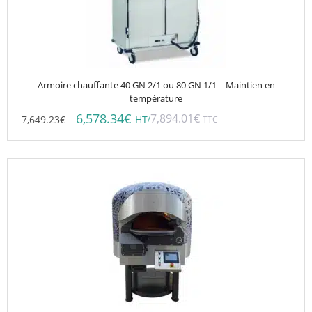
Armoire chauffante 40 GN 2/1 ou 80 GN 1/1 – Maintien en
température
6,578.34
€
7,894.01
€
7,649.23
€
/
HT
TTC
Ce
produit
a
plusieurs
variations.
Les
options
peuvent
être