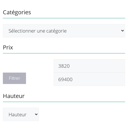
Catégories
Prix
Prix
P
min
m
Filtrer
Hauteur