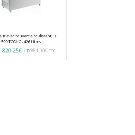
ur avec couvercle coulissant, HF
500 TCGHC , 426 Litres
820.25
€
984.30
€
/
HT
TTC