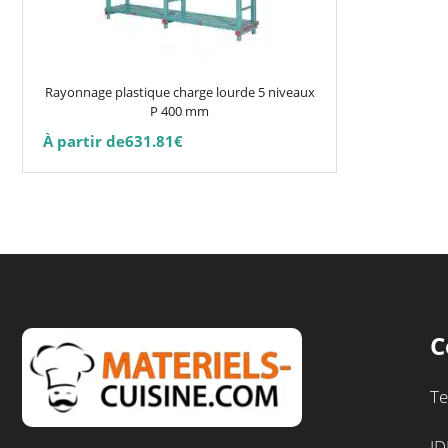
options
peuvent
être
choisies
Rayonnage plastique charge lourde 5 niveaux
sur
P 400 mm
la
À partir de
631.81
€
page
du
produit
C
Te
ID