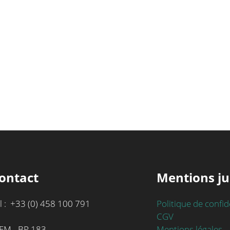
ontact
Mentions ju
l : +33 (0) 458 100 791
Politique de confid
CGV
Mentions légales
EM - BP 183