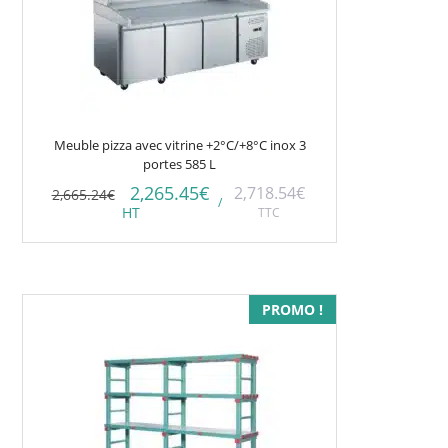
Meuble pizza avec vitrine +2°C/+8°C inox 3
portes 585 L
2,265.45
€
2,718.54
€
2,665.24
€
/
HT
TTC
Ce
PROMO !
produit
a
plusieurs
variations.
Les