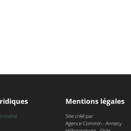
ridiques
Mentions légales
entialité
Site créé par
Agence Commin - Annecy
Hébergement - OVH