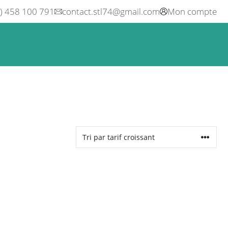
0) 458 100 791
contact.stl74@gmail.com
Mon compte
ne
Boisson
Equipement métier
Blog
Occasions