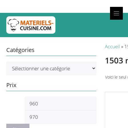
Aller
au
contenu
Cuisso
Accueil
»
1
Catégories
1503
Voici le seul
Prix
Prix
Prix
min
max