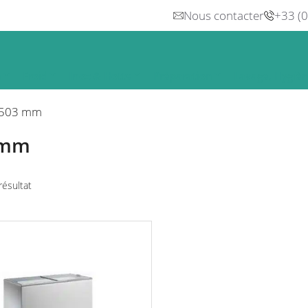
Nous contacter
+33 (
n
Froid
Inox & Hotte
Préparation
Lavage, Hygiè
503 mm
 mm
 résultat