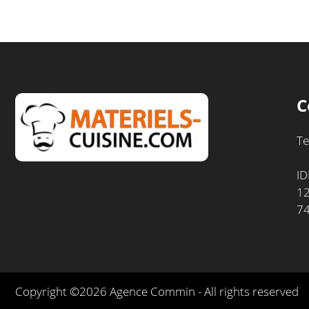
C
Te
ID
12
7
Copyright ©2026 Agence Commin - All rights reserved