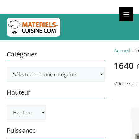
Aller
au
contenu
Cuisso
Accueil
»
1
Catégories
1640
Voici le seul
Hauteur
Puissance