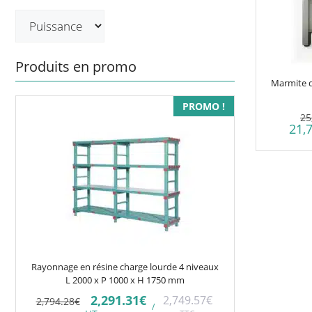
Produits en promo
Marmite 
PROMO !
25
21,
Rayonnage en résine charge lourde 4 niveaux
L 2000 x P 1000 x H 1750 mm
Le
Le
2,291.31
€
2,749.57
€
2,794.28
€
/
prix
prix