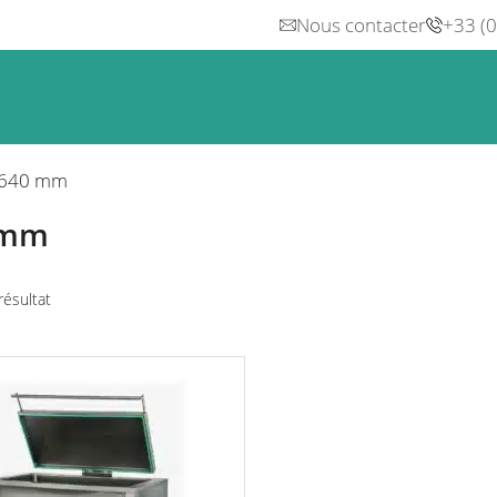
Nous contacter
+33 (
n
Froid
Inox & Hotte
Préparation
Lavage, Hygiè
640 mm
 mm
 résultat