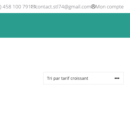
0) 458 100 791
contact.stl74@gmail.com
Mon compte
ne
Boisson
Equipement métier
Blog
Occasions