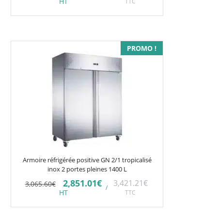
HT
TTC
initial
actuel
était :
est :
2,794.28€.
2,291.31€.
PROMO !
Armoire réfrigérée positive GN 2/1 tropicalisé
inox 2 portes pleines 1400 L
Le
Le
2,851.01
€
3,421.21
€
3,065.60
€
/
prix
prix
HT
TTC
initial
actuel
était :
est :
3,065.60€.
2,851.01€.