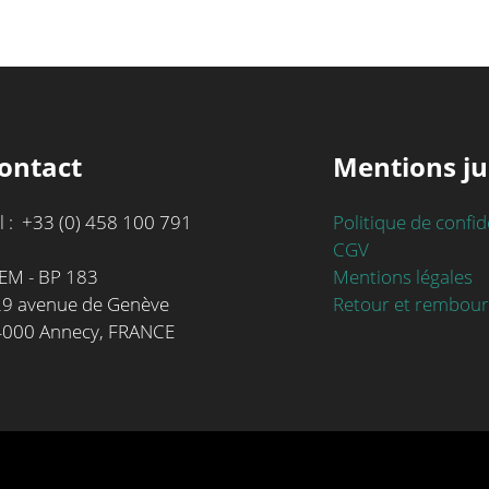
ontact
Mentions ju
l : +33 (0) 458 100 791
Politique de confid
CGV
Mentions légales
EM - BP 183
Retour et rembou
9 avenue de Genève
4000 Annecy, FRANCE