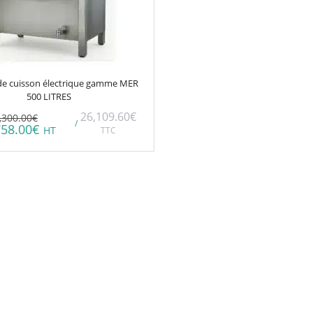
de cuisson électrique gamme MER
500 LITRES
26,109.60
€
,300.00
€
/
758.00
€
HT
TTC