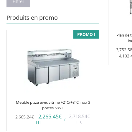
Filtrer
Les
options
Produits en promo
peuvent
être
choisies
PROMO !
Plan de t
sur
in
la
3,752.5
page
Plage
4,102.
du
de
prix :
produit
3,152.1
à
3,446.0
Meuble pizza avec vitrine +2°C/+8°C inox 3
portes 585 L
2,265.45
€
2,718.54
€
2,665.24
€
/
HT
TTC