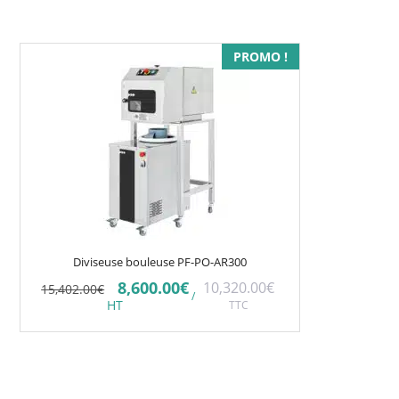
PROMO !
Diviseuse bouleuse PF-PO-AR300
Le
Le
8,600.00
€
10,320.00
€
15,402.00
€
/
prix
prix
HT
TTC
initial
actuel
était :
est :
15,402.00€.
8,600.00€.