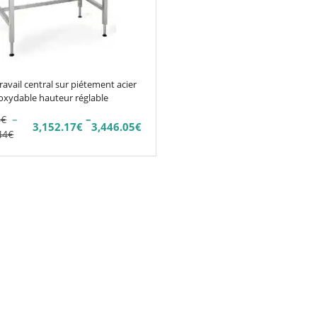
ravail central sur piétement acier
oxydable hauteur réglable
–
–
8
€
3,152.17
€
3,446.05
€
Plage
44
€
de
prix :
7€
3,752.58€
à
5€
4,102.44€