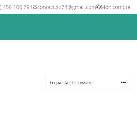
0) 458 100 791
contact.stl74@gmail.com
Mon compte
ne
Boisson
Equipement métier
Blog
Occasions