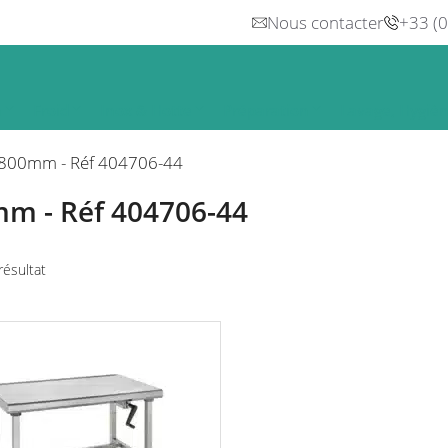
Nous contacter
+33 (
n
Froid
Inox & Hotte
Préparation
Lavage, Hygiè
800mm - Réf 404706-44
m - Réf 404706-44
 résultat