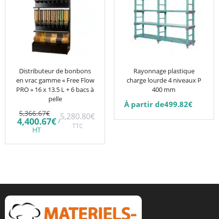
plusieurs
variations.
Les
options
peuvent
être
Distributeur de bonbons
Rayonnage plastique
en vrac gamme « Free Flow
charge lourde 4 niveaux P
choisies
PRO » 16 x 13.5 L + 6 bacs à
400 mm
sur
pelle
À partir de
499.82
€
la
Le
5,366.67
€
5,280.80
€
prix
Le
page
4,400.67
€
/
initial
TTC
prix
HT
du
était :
actuel
5,366.67€.
est :
produit
4,400.67€.