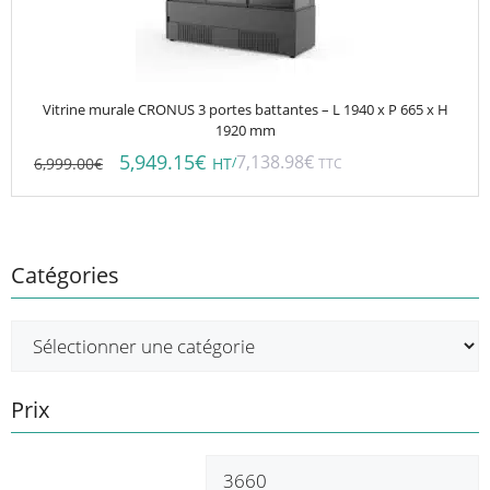
Vitrine murale CRONUS 3 portes battantes – L 1940 x P 665 x H
1920 mm
5,949.15
€
7,138.98
€
6,999.00
€
/
HT
TTC
Catégories
Prix
Prix
P