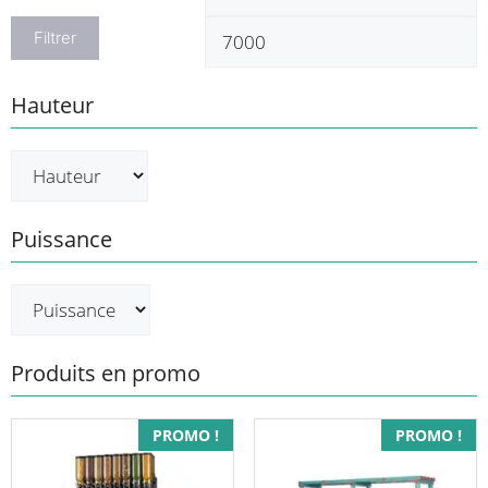
min
m
Filtrer
Hauteur
Puissance
Produits en promo
Ce
PROMO !
PROMO !
produit
a