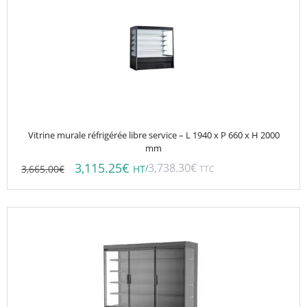
Vitrine murale réfrigérée libre service – L 1940 x P 660 x H 2000
mm
3,115.25
€
3,738.30
€
3,665.00
€
/
HT
TTC