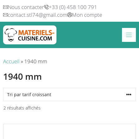
Aller
Nous contacter
+33 (0) 458 100 791
au
contact.stl74@gmail.com
Mon compte
contenu
Accueil
»
1940 mm
1940 mm
Trié
2 résultats affichés
par
prix
croissant