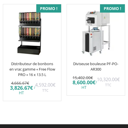
PROMO !
PROMO !
Distributeur de bonbons
Diviseuse bouleuse PF-PO-
en vrac gamme « Free Flow
AR300
PRO » 16 x 13.5 L
15,402.00
€
10,320.00
€
Le
Le
Le
8,600.00
€
/
4,666.67
€
4,592.00
€
TTC
prix
prix
prix
Le
3,826.67
€
HT
/
initial
actuel
initial
TTC
prix
HT
était :
est :
était :
actuel
15,402.00€.
8,600.00€.
4,666.67€.
est :
3,826.67€.