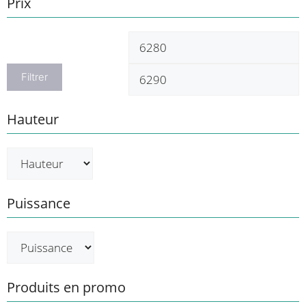
Prix
Prix
P
min
m
Filtrer
Hauteur
Puissance
Produits en promo