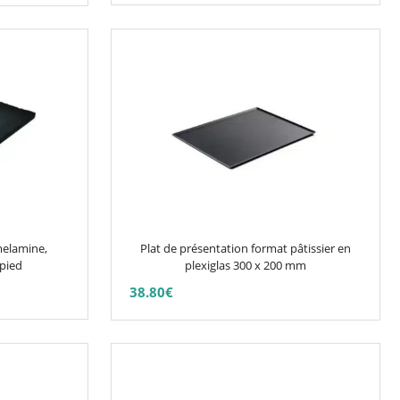
Ce
produit
a
plusieurs
variations.
Les
options
peuvent
être
choisies
melamine,
Plat de présentation format pâtissier en
sur
 pied
plexiglas 300 x 200 mm
la
38.80
€
page
du
produit