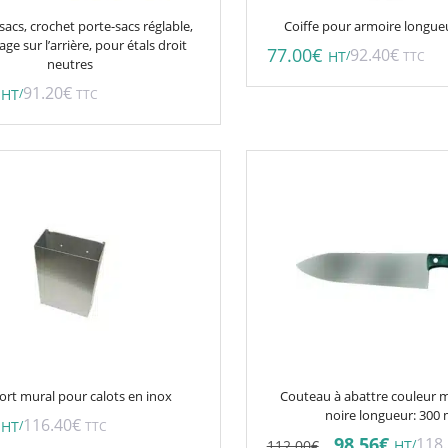
acs, crochet porte-sacs réglable,
Coiffe pour armoire longu
ge sur l’arrière, pour étals droit
77.00
€
92.40
€
/
HT
TTC
neutres
91.20
€
/
HT
TTC
rt mural pour calots en inox
Couteau à abattre couleur
noire longueur: 30
116.40
€
/
HT
TTC
Le
Le
98.56
€
118
112.00
€
/
HT