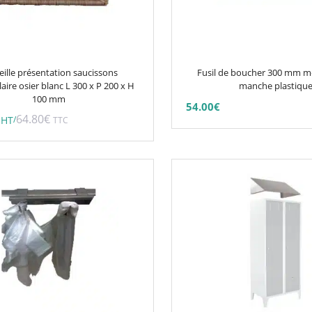
options
peuvent
être
choisies
eille présentation saucissons
Fusil de boucher 300 mm m
sur
aire osier blanc L 300 x P 200 x H
manche plastiqu
100 mm
la
54.00
€
page
64.80
€
/
HT
TTC
du
produit