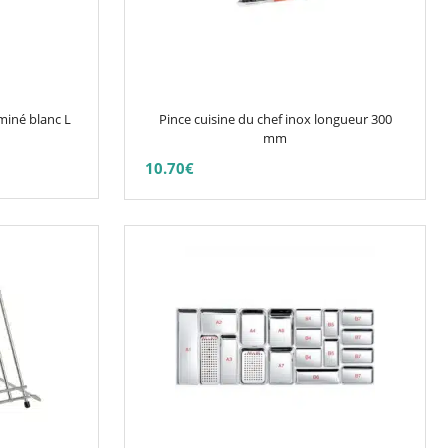
Les
options
peuvent
être
choisies
miné blanc L
Pince cuisine du chef inox longueur 300
sur
mm
la
10.70
€
page
du
produit