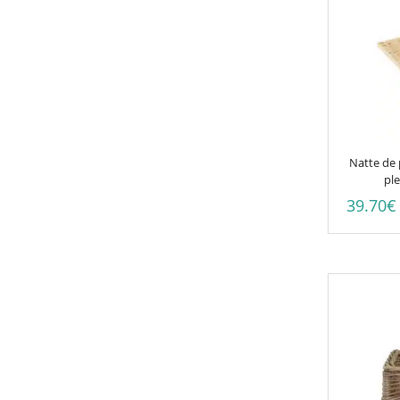
Natte de 
pl
39.70
€