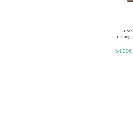
Corb
rectangul
54.00
€