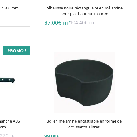
eur 300 mm
Réhausse noire réctangulaire en mélamine
pour plat hauteur 100 mm
87.00
€
104.40
€
/
HT
TTC
Ce
PROMO !
produit
a
plusieurs
variations.
Les
options
peuvent
être
choisies
 manche ABS
Bol en mélamine encastrable en forme de
sur
0 mm
croissants 3 litres
la
.27
€
99.00
€
TTC