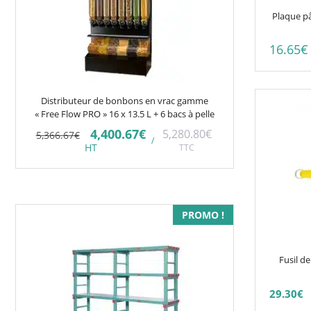
Plaque pâ
16.65
€
Ce
Distributeur de bonbons en vrac gamme
produit
« Free Flow PRO » 16 x 13.5 L + 6 bacs à pelle
a
Le
Le
4,400.67
€
5,280.80
€
5,366.67
€
/
prix
prix
plusieurs
HT
TTC
initial
actuel
était :
est :
variations.
5,366.67€.
4,400.67€.
Les
options
Ce
PROMO !
peuvent
produit
être
a
choisies
Fusil 
plusieurs
sur
variations.
la
29.30
€
Les
page