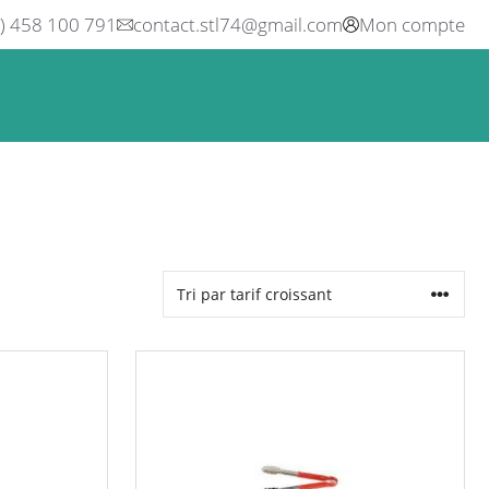
0) 458 100 791
contact.stl74@gmail.com
Mon compte
ne
Boisson
Equipement métier
Blog
Occasions
Ce
produit
a
plusieurs
variations.