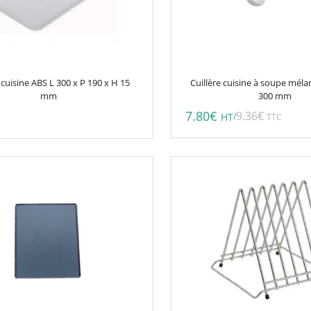
cuisine ABS L 300 x P 190 x H 15
Cuillère cuisine à soupe méla
mm
300 mm
7.80
€
9.36
€
/
HT
TTC