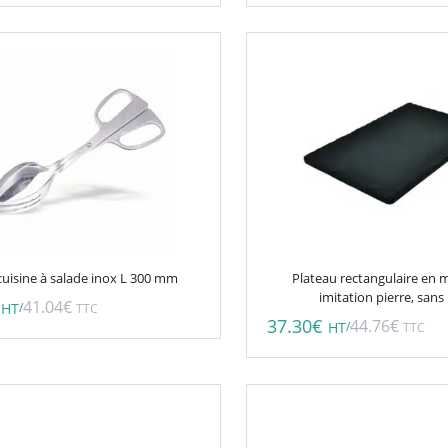
du
produit
cuisine à salade inox L 300 mm
Plateau rectangulaire en 
imitation pierre, sans
41.04
€
/
HT
TTC
37.30
€
44.76
€
/
HT
TTC