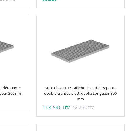
page
du
.
produit
nti-dérapante
Grille classe L15 caillebotis anti-dérapante
gueur 300 mm
double crantée électropolie Longueur 300
mm
118.54
€
142.25
€
/
HT
TTC
Ce