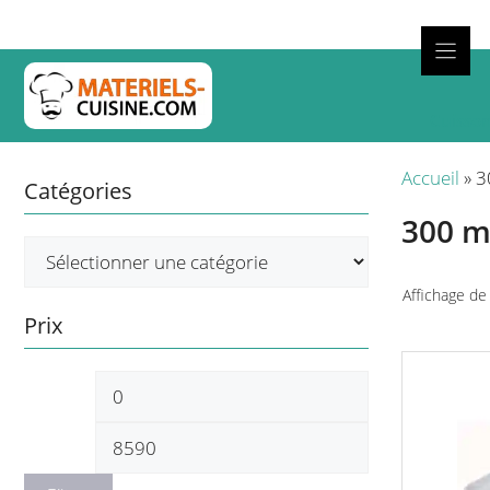
Aller
au
contenu
Cuisso
Accueil
»
3
Catégories
300 
Affichage de
Prix
Ce
Prix
Prix
produit
a
min
max
plusieurs
variations.