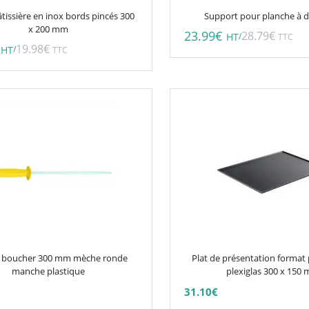
tissière en inox bords pincés 300
Support pour planche à 
x 200 mm
23.99
€
28.79
€
/
HT
TTC
19.98
€
/
HT
TTC
Ce
produit
a
plusieurs
variations.
Les
options
peuvent
être
choisies
de boucher 300 mm mèche ronde
Plat de présentation format 
sur
manche plastique
plexiglas 300 x 150
la
31.10
€
page