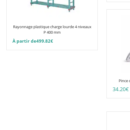
options
du
peuvent
produit
être
choisies
Rayonnage plastique charge lourde 4 niveaux
sur
P 400 mm
la
À partir de
499.82
€
page
du
produit
Pince 
34.20
€