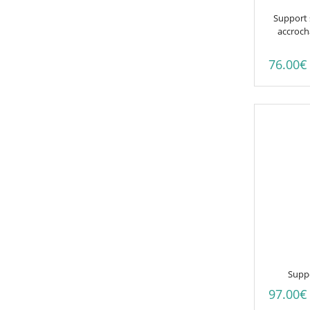
Support s
accrocha
76.00
€
Suppo
97.00
€