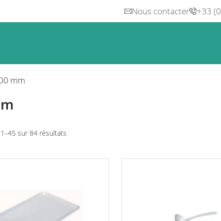
Nous contacter
+33 (
n
Froid
Inox & Hotte
Préparation
Lavage, Hygiè
00 mm
mm
Trié
 1–45 sur 84 résultats
par
prix
croissant