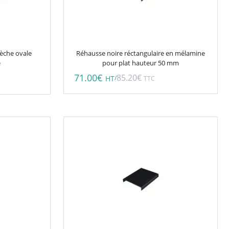
èche ovale
Réhausse noire réctangulaire en mélamine
e
pour plat hauteur 50 mm
71.00
€
85.20
€
/
HT
TTC