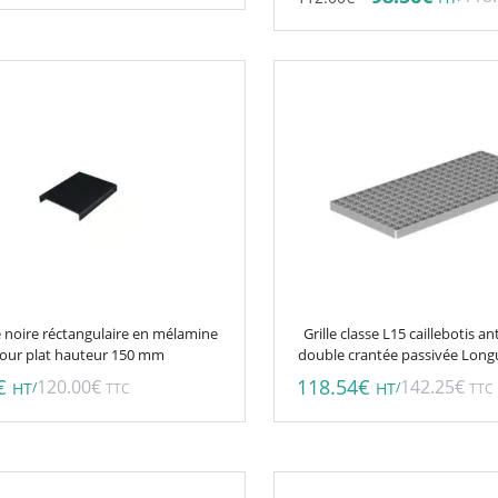
prix
prix
initial
actuel
était :
est :
112.00€.
98.56€
 noire réctangulaire en mélamine
Grille classe L15 caillebotis a
our plat hauteur 150 mm
double crantée passivée Lon
€
118.54
€
120.00
€
142.25
€
/
/
HT
TTC
HT
TTC
Ce