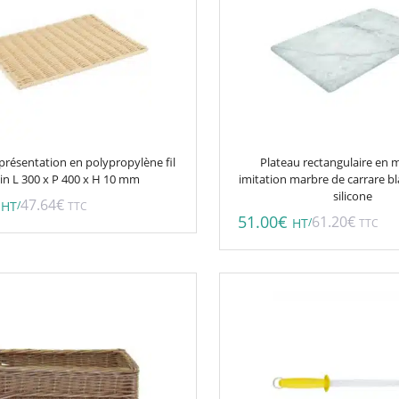
présentation en polypropylène fil
Plateau rectangulaire en 
ein L 300 x P 400 x H 10 mm
imitation marbre de carrare bl
silicone
47.64
€
/
HT
TTC
51.00
€
61.20
€
/
HT
TTC
Ce
produit
a
plusieurs
variations.
Les