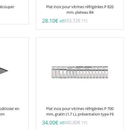
découper
Plat inox pour vitrines réfrigérées P 820
mm, plateau B4
28.10
€
33.72
€
/
HT
TTC
pâtissier en
Plat inox pour vitrines réfrigérées P 700
 mm
mm, gratin (1,7 L), présentation type F6
34.00
€
40.80
€
/
HT
TTC