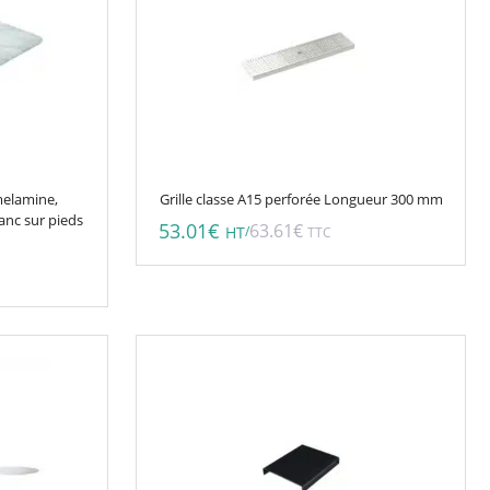
melamine,
Grille classe A15 perforée Longueur 300 mm
anc sur pieds
53.01
€
63.61
€
/
HT
TTC