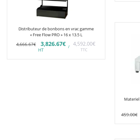
Distributeur de bonbons en vrac gamme
« Free Flow PRO » 16 x 13.5 L
Le
Le
3,826.67
€
4,592.00
€
4,666.67
€
/
prix
prix
HT
TTC
initial
actuel
était :
est :
4,666.67€.
3,826.67€.
Materiel
459.00
€