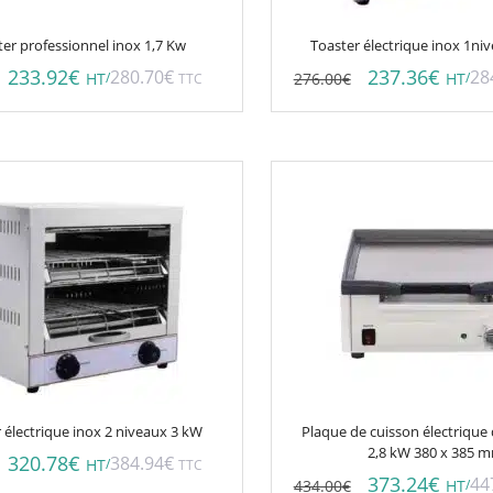
ter professionnel inox 1,7 Kw
Toaster électrique inox 1ni
233.92
€
237.36
€
280.70
€
28
/
276.00
€
/
HT
TTC
HT
 électrique inox 2 niveaux 3 kW
Plaque de cuisson électrique
2,8 kW 380 x 385 
320.78
€
384.94
€
/
HT
TTC
373.24
€
44
434.00
€
/
HT