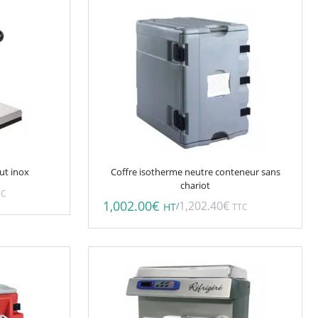
out inox
Coffre isotherme neutre conteneur sans
chariot
TC
1,002.00
€
1,202.40
€
/
HT
TTC