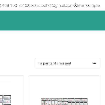
0) 458 100 791
contact.stl74@gmail.com
Mon compte
ne
Boisson
Equipement métier
Blog
Occasions