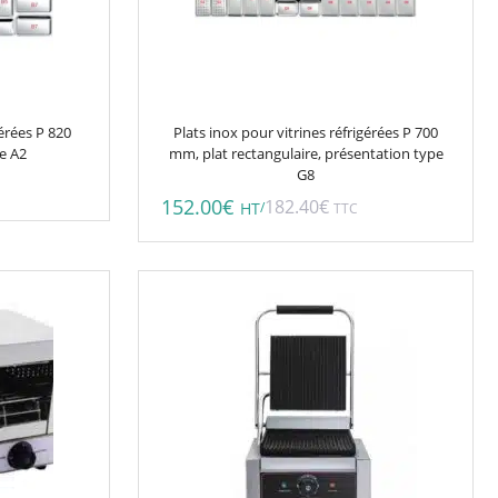
gérées P 820
Plats inox pour vitrines réfrigérées P 700
re A2
mm, plat rectangulaire, présentation type
G8
152.00
€
182.40
€
/
HT
TTC