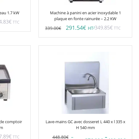
veau 1.7 kW
Machine à panini en acier inoxydable 1
plaque en fonte rainurée – 2.2 KW
4.83
€
TTC
291.54
€
349.85
€
339.00
€
/
HT
TTC
Ce
produit
a
plusieurs
variations.
Les
options
peuvent
être
choisies
 de comptoir
Lave-mains GC avec dosseret L 440 x l 335 x
sur
mm
H 540 mm
la
7.89
€
–
–
448.80
€
TTC