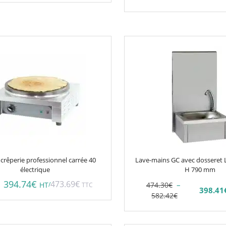
Ce
produit
a
plusieurs
variations.
Les
options
peuvent
être
choisies
 crêperie professionnel carrée 40
Lave-mains GC avec dosseret L 
sur
électrique
H 790 mm
la
394.74
€
473.69
€
–
/
474.30
€
HT
TTC
398.41
page
Plage
Plage
582.42
€
du
de
de
prix :
prix :
produit