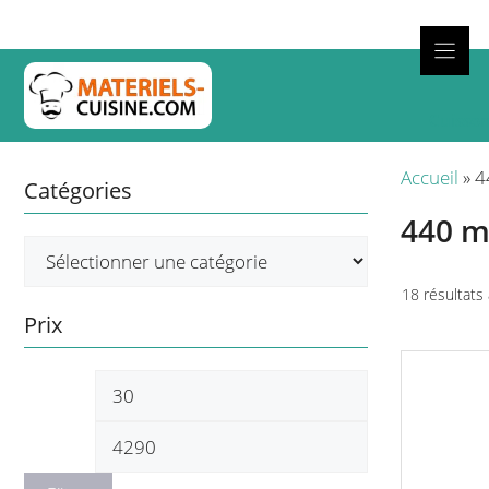
Aller
au
contenu
Cuisso
Accueil
»
4
Catégories
440 
18 résultats 
Prix
Prix
Prix
min
max