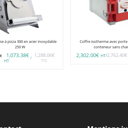
e à pizza 300 en acier inoxydable
Coffre isotherme avec porte
250 W
conteneur sans char
1,073.38
€
2,302.00
€
1,288.06
€
2,762.40
€
€
/
HT
/
HT
TTC