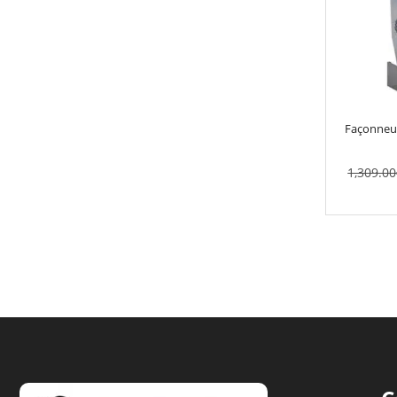
Façonneus
1,309.00