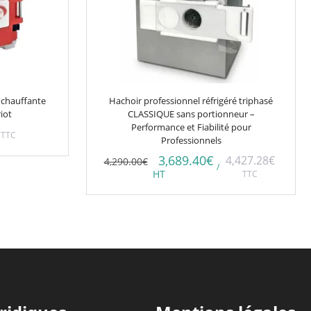
 chauffante
Hachoir professionnel réfrigéré triphasé
iot
CLASSIQUE sans portionneur –
Performance et Fiabilité pour
TTC
Professionnels
3,689.40
€
4,427.28
€
4,290.00
€
/
HT
TTC