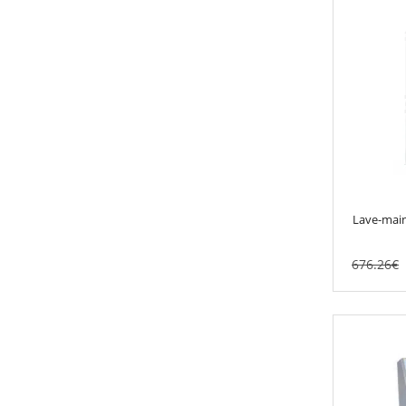
Lave-mai
676.26
€