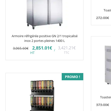
Toas
272.00
€
Armoire réfrigérée positive GN 2/1 tropicalisé
inox 2 portes pleines 1400 L
Le
Le
2,851.01
€
3,421.21
€
3,065.60
€
/
prix
prix
HT
TTC
initial
actuel
était :
est :
3,065.60€.
2,851.01€.
PROMO !
Toaster
373.00
€