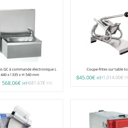
398.41€
474.30€
à
à
489.23€
582.42€
ns GC à commande électronique L
Coupe-frites sur table t
440 x l 335 x H 540 mm
845.00
€
1,014.00
€
/
HT
T
568.06
€
681.67
€
/
HT
TTC