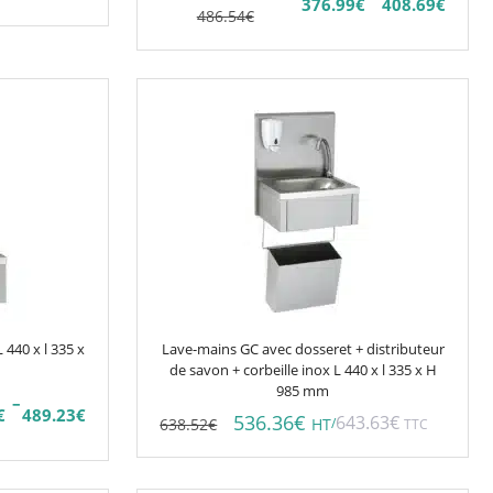
376.99
€
408.69
€
page
Plage
Plage
486.54
€
du
de
de
prix :
prix :
produit
376.99€
448.80€
à
à
408.69€
486.54€
440 x l 335 x
Lave-mains GC avec dosseret + distributeur
de savon + corbeille inox L 440 x l 335 x H
985 mm
–
€
489.23
€
536.36
€
643.63
€
638.52
€
/
HT
TTC