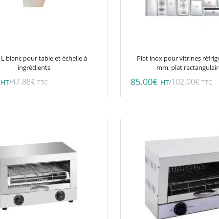
 L blanc pour table et échelle à
Plat inox pour vitrines réfri
ingrédients
mm, plat rectangulai
85.00
€
47.88
€
102.00
€
/
/
HT
TTC
HT
TTC