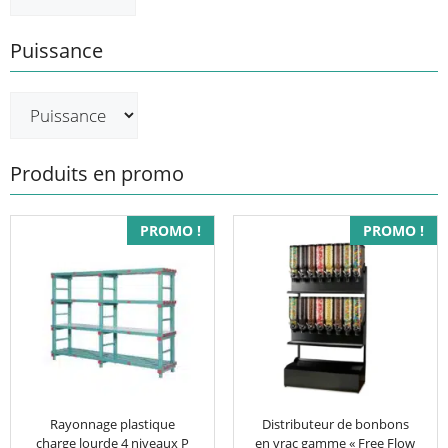
Puissance
Produits en promo
Ce
PROMO !
PROMO !
produit
a
plusieurs
variations.
Les
options
peuvent
être
Rayonnage plastique
Distributeur de bonbons
charge lourde 4 niveaux P
en vrac gamme « Free Flow