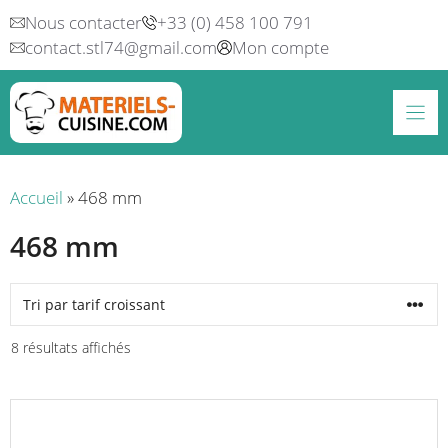
Aller
Nous contacter
+33 (0) 458 100 791
au
contact.stl74@gmail.com
Mon compte
contenu
Accueil
»
468 mm
468 mm
Trié
8 résultats affichés
par
prix
croissant