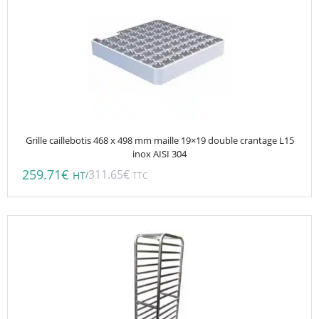
Grille caillebotis 468 x 498 mm maille 19×19 double crantage L15
inox AISI 304
259.71
€
311.65
€
/
HT
TTC
Ce
produit
a
plusieurs
variations.
Les