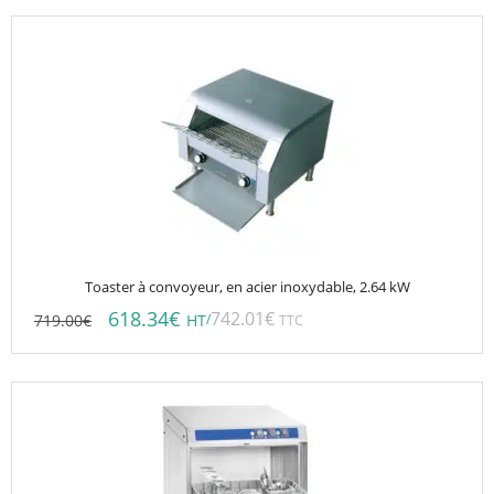
prix :
717.00€
produit
602.28€
à
à
943.00€
792.12€
Toaster à convoyeur, en acier inoxydable, 2.64 kW
618.34
€
742.01
€
719.00
€
/
HT
TTC