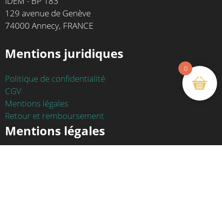
IDEM - BP 183
129 avenue de Genève
74000 Annecy, FRANCE
Mentions juridiques
0
Politique de confidentialité
CGV
Mentions légales
Retour et remboursement
Mentions légales
Site créé par
Agence Commin - Annecy
Hébergement - OVH
Copyright ©2026 Agence Commin - All rights reserved