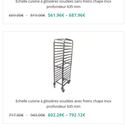
Echelle cuisine à glissières soudées sans freins chape inox
sur
profondeur 635 mm
la
Plage
–
561.96
€
–
687.96
€
669.00
€
819.00
€
Plage
page
de
de
du
prix :
prix :
669.00€
produit
Ce
561.96€
à
produit
à
819.00€
687.96€
a
plusieurs
variations.
Les
options
peuvent
être
choisies
Echelle cuisine à glissières soudées avec freins chape inox
sur
profondeur 635 mm
la
Plage
–
602.28
€
–
792.12
€
717.00
€
943.00
€
Plage
page
de
de
du
prix :