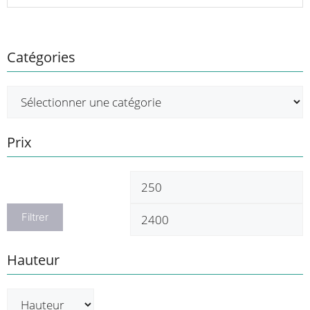
Catégories
Prix
Prix
P
min
m
Filtrer
Hauteur