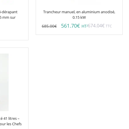
ti-dérapant
Trancheur manuel, en aluminium anodisé,
25 mm sur
0.15 kW
561.70
€
674.04
€
685.00
€
/
HT
TTC
é 41 litres –
our les Chefs