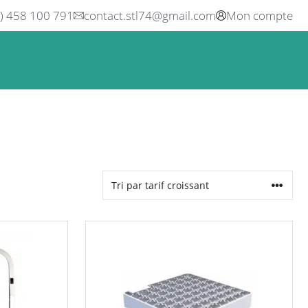
0) 458 100 791
contact.stl74@gmail.com
Mon compte
ne
Boisson
Equipement métier
Blog
Occasions