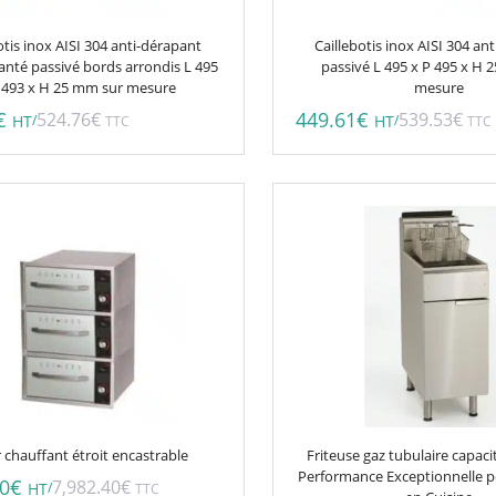
otis inox AISI 304 anti-dérapant
Caillebotis inox AISI 304 an
anté passivé bords arrondis L 495
passivé L 495 x P 495 x H 
 493 x H 25 mm sur mesure
mesure
€
449.61
€
524.76
€
539.53
€
/
/
HT
TTC
HT
TTC
Ce
produit
a
plusieurs
variations.
Les
options
peuvent
être
choisies
r chauffant étroit encastrable
Friteuse gaz tubulaire capacit
sur
Performance Exceptionnelle p
00
€
7,982.40
€
/
HT
TTC