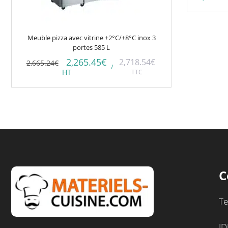
Meuble pizza avec vitrine +2°C/+8°C inox 3
portes 585 L
2,265.45
€
2,718.54
€
2,665.24
€
/
HT
TTC
C
Te
ID