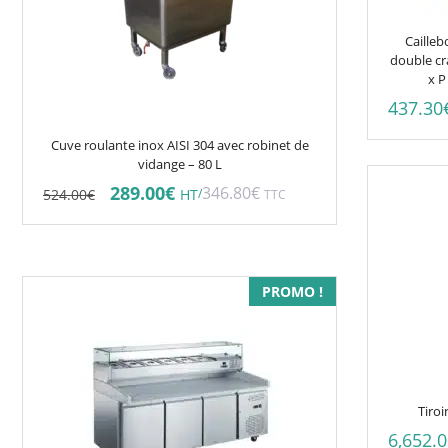
Cailleb
double cr
x P
437.30
Cuve roulante inox AISI 304 avec robinet de
vidange – 80 L
Le
Le
289.00
€
346.80
€
524.00
€
/
HT
TTC
prix
prix
initial
actuel
était :
est :
524.00€.
289.00€.
PROMO !
Tiroi
6,652.