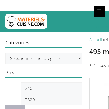
Aller
au
contenu
Cuisso
Accueil
»
4
Catégories
495 
8 résultats a
Prix
Prix
Prix
min
max