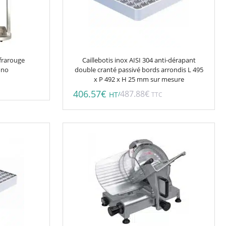
nfrarouge
Caillebotis inox AISI 304 anti-dérapant
ono
double cranté passivé bords arrondis L 495
x P 492 x H 25 mm sur mesure
406.57
€
487.88
€
/
HT
TTC