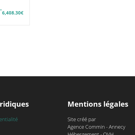
–
6,408.30
€
ridiques
Mentions légales
entialité
Site créé par
Agence Commin - Annecy
Hébergement - OVH