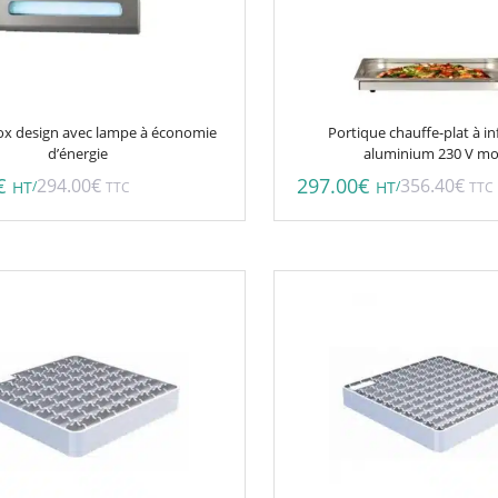
nox design avec lampe à économie
Portique chauffe-plat à i
d’énergie
aluminium 230 V m
€
297.00
€
294.00
€
356.40
€
/
/
HT
TTC
HT
TTC