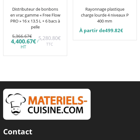
peuvent
être
Distributeur de bonbons
Rayonnage plastique
en vrac gamme « Free Flow
charge lourde 4 niveaux P
choisies
PRO » 16 x 13.5 L + 6 bacs à
400 mm
sur
pelle
À partir de
499.82
€
la
Le
5,366.67
€
5,280.80
€
prix
Le
page
4,400.67
€
/
initial
TTC
prix
HT
du
était :
actuel
5,366.67€.
est :
produit
4,400.67€.
Contact