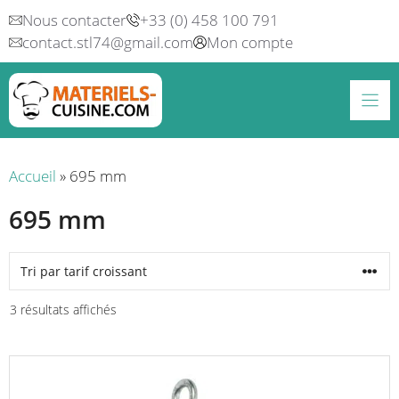
Aller
Nous contacter
+33 (0) 458 100 791
au
contact.stl74@gmail.com
Mon compte
contenu
Accueil
»
695 mm
695 mm
Trié
3 résultats affichés
par
prix
croissant