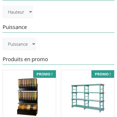
Puissance
Produits en promo
Ce
PROMO !
PROMO !
produit
a
plusieurs
variations.
Les
options