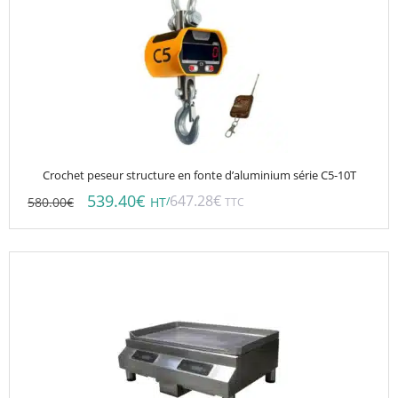
Crochet peseur structure en fonte d’aluminium série C5-10T
539.40
€
647.28
€
580.00
€
/
HT
TTC