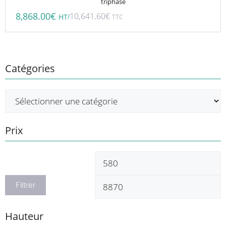
triphasé
8,868.00
€
10,641.60
€
/
HT
TTC
Catégories
Prix
Prix
P
min
m
Filtrer
Hauteur