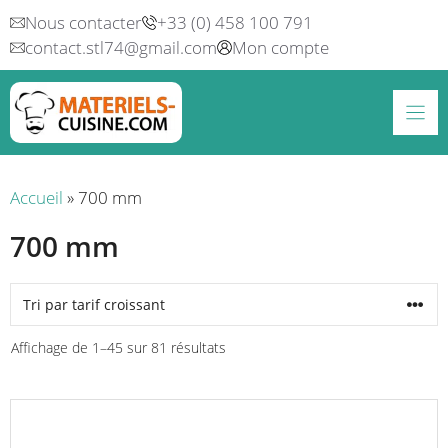
Aller
Nous contacter
+33 (0) 458 100 791
au
contact.stl74@gmail.com
Mon compte
contenu
Accueil
»
700 mm
700 mm
Trié
Affichage de 1–45 sur 81 résultats
par
prix
Ce
croissant
produit