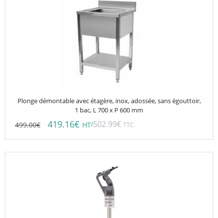
Plonge démontable avec étagère, inox, adossée, sans égouttoir,
1 bac, L 700 x P 600 mm
419.16
€
502.99
€
499.00
€
/
HT
TTC