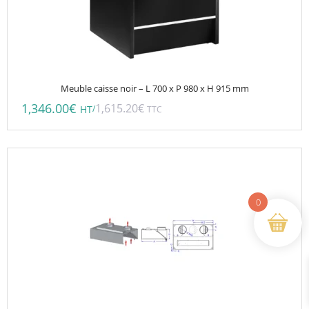
Meuble caisse noir – L 700 x P 980 x H 915 mm
1,346.00
€
1,615.20
€
/
HT
TTC
0