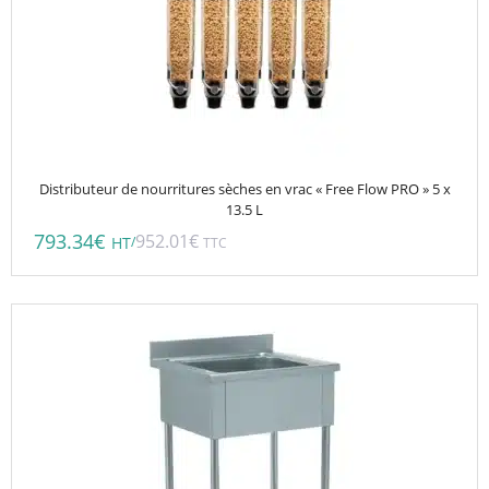
Distributeur de nourritures sèches en vrac « Free Flow PRO » 5 x
13.5 L
793.34
€
952.01
€
/
HT
TTC
Ce
produit
a
plusieurs
variations.
Les
options