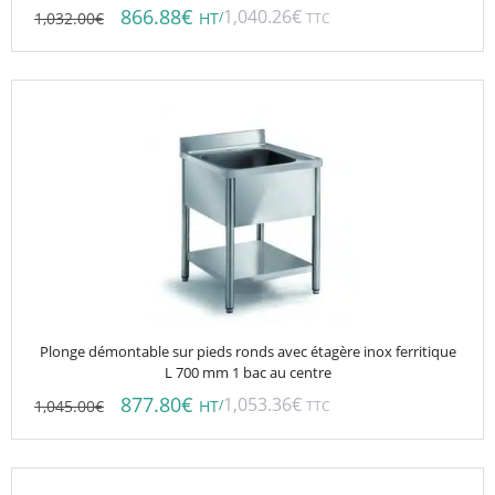
866.88
€
1,040.26
€
1,032.00
€
/
HT
TTC
Plonge démontable sur pieds ronds avec étagère inox ferritique
L 700 mm 1 bac au centre
877.80
€
1,053.36
€
1,045.00
€
/
HT
TTC
Ce