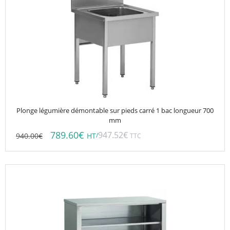
Plonge légumière démontable sur pieds carré 1 bac longueur 700
mm
789.60
€
947.52
€
940.00
€
/
HT
TTC