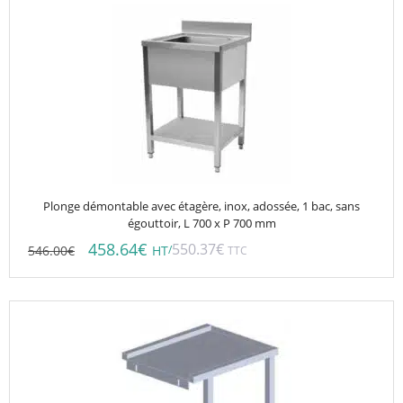
Plonge démontable avec étagère, inox, adossée, 1 bac, sans
égouttoir, L 700 x P 700 mm
458.64
€
550.37
€
546.00
€
/
HT
TTC