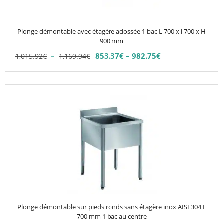
peuvent
être
choisies
Plonge démontable avec étagère adossée 1 bac L 700 x l 700 x H
sur
900 mm
la
Plage
–
853.37
€
–
982.75
€
1,015.92
€
1,169.94
€
Plage
page
de
de
du
prix :
prix :
1,015.92€
produit
853.37€
à
à
1,169.94€
982.75€
Plonge démontable sur pieds ronds sans étagère inox AISI 304 L
700 mm 1 bac au centre