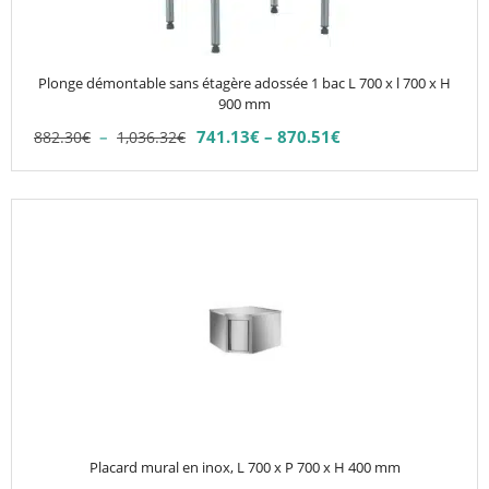
peuvent
être
choisies
Plonge démontable sans étagère adossée 1 bac L 700 x l 700 x H
sur
900 mm
la
Plage
–
741.13
€
–
870.51
€
882.30
€
1,036.32
€
Plage
page
de
de
du
prix :
prix :
882.30€
produit
741.13€
à
à
1,036.32€
870.51€
Placard mural en inox, L 700 x P 700 x H 400 mm