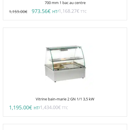
700 mm 1 bac au centre
973.56
€
1,168.27
€
1,159.00
€
/
HT
TTC
Vitrine bain-marie 2 GN 1/1 3,5 kW
1,195.00
€
1,434.00
€
/
HT
TTC