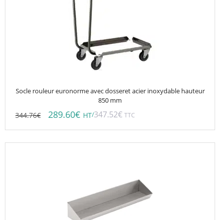
Socle rouleur euronorme avec dosseret acier inoxydable hauteur
850 mm
289.60
€
347.52
€
344.76
€
/
HT
TTC