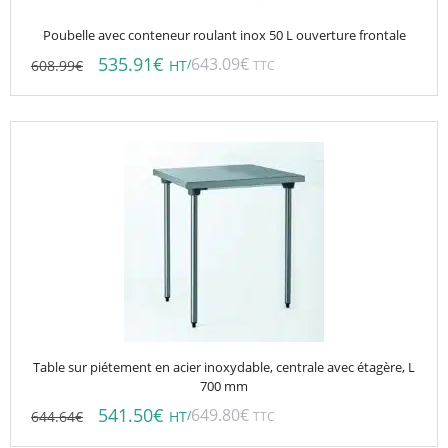
Poubelle avec conteneur roulant inox 50 L ouverture frontale
535.91
€
643.09
€
608.99
€
/
HT
TTC
Table sur piétement en acier inoxydable, centrale avec étagère, L
700 mm
541.50
€
649.80
€
644.64
€
/
HT
TTC