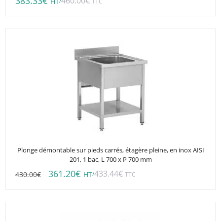
383.33
€
460.00
€
/
HT
TTC
Plonge démontable sur pieds carrés, étagère pleine, en inox AISI
201, 1 bac, L 700 x P 700 mm
361.20
€
433.44
€
430.00
€
/
HT
TTC