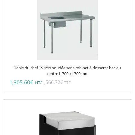
Table du chef TS 15N soudée sans robinet à dosseret bac au
centre L 700 x l 700 mm
1,305.60
€
1,566.72
€
/
HT
TTC