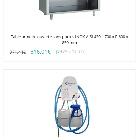
Table armoire ouverte sans portes INOX AISI 430 L 700 x P 600 x
850 mm
816.01
€
979.21
€
971.44
€
/
HT
TTC