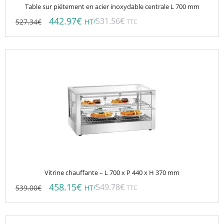
Table sur piétement en acier inoxydable centrale L 700 mm
442.97
€
531.56
€
527.34
€
/
HT
TTC
Vitrine chauffante – L 700 x P 440 x H 370 mm
458.15
€
549.78
€
539.00
€
/
HT
TTC