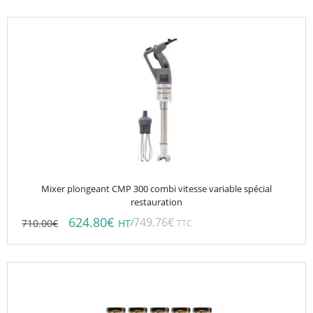
Mixer plongeant CMP 300 combi vitesse variable spécial
restauration
624.80
€
749.76
€
710.00
€
/
HT
TTC