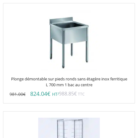
Plonge démontable sur pieds ronds sans étagère inox ferritique
L 700 mm 1 bac au centre
824.04
€
988.85
€
981.00
€
/
HT
TTC
Ce
produit
a
plusieurs