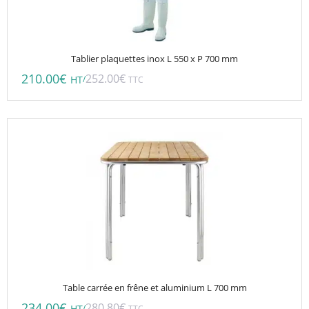
Tablier plaquettes inox L 550 x P 700 mm
210.00
€
252.00
€
/
HT
TTC
Table carrée en frêne et aluminium L 700 mm
234.00
€
280.80
€
/
TTC