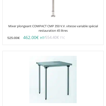
Mixer plongeant COMPACT CMP 350 V.V. vitesse variable spécial
restauration 45 litres
462.00
€
554.40
€
525.00
€
/
HT
TTC