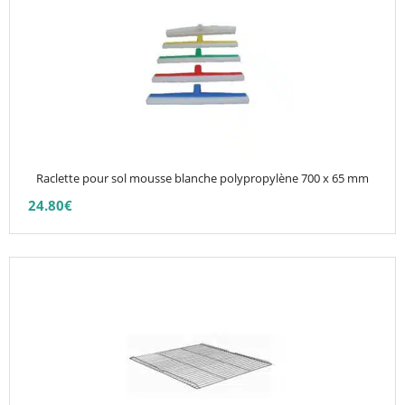
a
plusieurs
variations.
Les
options
peuvent
être
choisies
Raclette pour sol mousse blanche polypropylène 700 x 65 mm
sur
24.80
€
la
page
du
produit