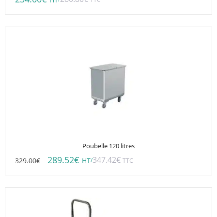
HT
Poubelle 120 litres
289.52
€
347.42
€
329.00
€
/
HT
TTC