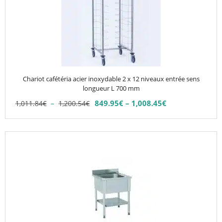
variations.
Les
options
peuvent
être
choisies
Chariot cafétéria acier inoxydable 2 x 12 niveaux entrée sens
sur
longueur L 700 mm
la
Plage
–
849.95
€
–
1,008.45
€
1,011.84
€
1,200.54
€
Plage
page
de
de
du
prix :
prix :
1,011.84€
produit
Ce
849.95€
à
produit
à
1,200.54€
1,008.45€
a
plusieurs
variations.
Les
options