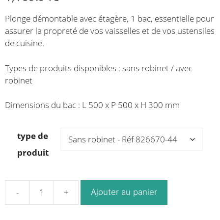
de
de
Plonge démontable avec étagère, 1 bac, essentielle pour
prix :
prix :
assurer la propreté de vos vaisselles et de vos ustensiles
853.37€
1,015.92€
de cuisine.
à
à
982.75€
1,169.94€
Types de produits disponibles : sans robinet / avec
robinet
Dimensions du bac : L 500 x P 500 x H 300 mm
type de
produit
Ajouter au panier
quantité
de