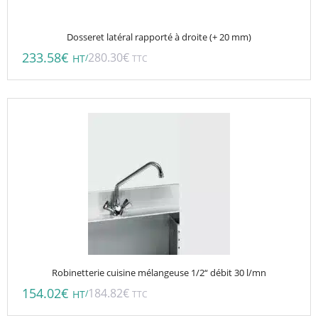
Dosseret latéral rapporté à droite (+ 20 mm)
233.58
€
280.30
€
/
HT
TTC
Robinetterie cuisine mélangeuse 1/2“ débit 30 l/mn
154.02
€
184.82
€
/
HT
TTC