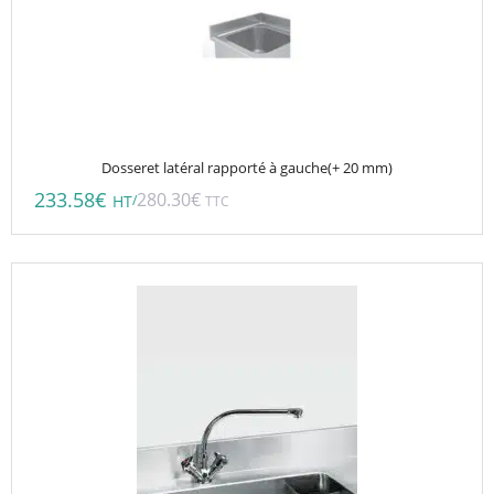
Dosseret latéral rapporté à gauche(+ 20 mm)
233.58
€
280.30
€
/
HT
TTC