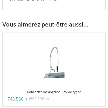
Vous aimerez peut-être aussi…
Douchette mélangeuse + col de cygne
743.58
€
892.30
€
/
HT
TTC