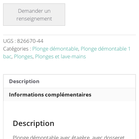
Plonge
démontable
avec
étagère
adossée
1
UGS :
826670-44
bac
Catégories :
Plonge démontable
,
Plonge démontable 1
L
bac
,
Plonges
,
Plonges et lave-mains
700
x
l
Description
700
x
Informations complémentaires
H
900
mm
Description
Plonge démontable avec étagère, avec dosseret