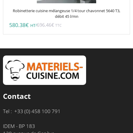
Robinetterie cuisine mélangeuse 1/4 tour chavonnet 5640 T3,
débit 45 l/mn
580.38
€
696.46
€
/
HT
TTC
Contact
Tel : +33 (0) 458 100 791
IDEM - BP 183