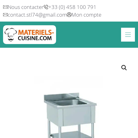
Aller
Nous contacter
+33 (0) 458 100 791
au
contact.stl74@gmail.com
Mon compte
contenu