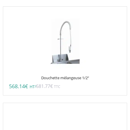
Douchette mélangeuse 1/2“
568.14
€
681.77
€
/
HT
TTC