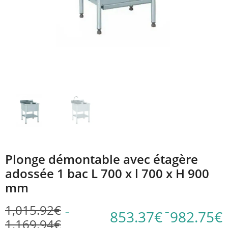
Plonge démontable avec étagère
adossée 1 bac L 700 x l 700 x H 900
mm
1,015.92
€
–
–
853.37
€
982.75
€
1,169.94
€
Plage
Plage