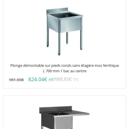
Plonge démontable sur pieds ronds sans étagère inox ferritique
L 700 mm 1 bac au centre
824.04
€
988.85
€
981.00
€
/
HT
TTC
Ce
produit
a
plusieurs
variations.