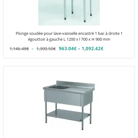
options
peuvent
être
choisies
Plonge soudée pour lave-vaisselle encastré 1 bac à droite 1
sur
égouttoir à gauche L 1200 x l 700 x H 900 mm
la
Plage
–
963.04
€
–
1,092.42
€
1,146.48
€
1,300.50
€
Plage
page
de
de
du
prix :
prix :
1,146.48€
produit
Ce
963.04€
à
produit
à
1,300.50€
1,092.42€
a
plusieurs
variations.
Les
options
peuvent
être