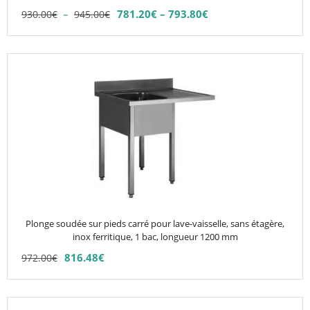
la
Plage
–
781.20
€
–
793.80
€
930.00
€
945.00
€
Plage
page
de
de
du
prix :
prix :
930.00€
produit
Ce
781.20€
à
produit
à
945.00€
793.80€
a
plusieurs
variations.
Les
options
peuvent
être
choisies
Plonge soudée sur pieds carré pour lave-vaisselle, sans étagère,
sur
inox ferritique, 1 bac, longueur 1200 mm
la
816.48
€
972.00
€
page
du
produit