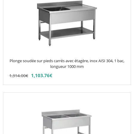
1,443.30€
1,212.37€
a
plusieurs
variations.
Les
options
peuvent
être
choisies
Plonge soudée sur pieds carrés avec étagère, inox AISI 304, 1 bac,
sur
longueur 1000 mm
la
1,103.76
€
1,314.00
€
page
du
produit