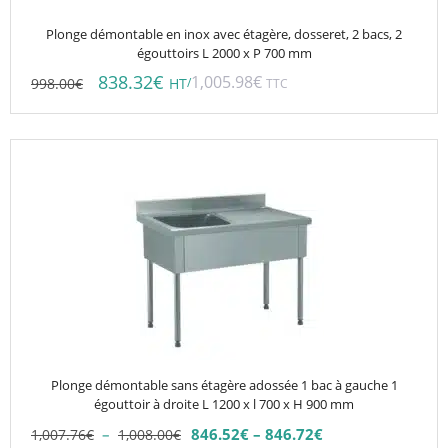
Plonge démontable en inox avec étagère, dosseret, 2 bacs, 2
égouttoirs L 2000 x P 700 mm
838.32
€
1,005.98
€
998.00
€
/
HT
TTC
Ce
produit
a
plusieurs
variations.
Les
options
peuvent
être
choisies
Plonge démontable sans étagère adossée 1 bac à gauche 1
sur
égouttoir à droite L 1200 x l 700 x H 900 mm
la
Plage
–
846.52
€
–
846.72
€
1,007.76
€
1,008.00
€
Plage