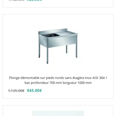
page
du
produit
Ce
produit
a
plusieurs
variations.
Les
options
peuvent
être
choisies
Plonge démontable sur pieds ronds sans étagère inox AISI 304 1
sur
bac profondeur 700 mm longueur 1000 mm
la
945.00
€
1,125.00
€
page
du
produit
Ce
produit