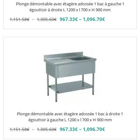
choisies
Plonge démontable avec étagère adossée 1 bac à gauche 1
sur
égouttoir à droite L 1200 x l 700 x H 900 mm
la
Plage
–
967.33
€
–
1,096.70
€
1,151.58
€
1,305.60
€
Plage
page
de
de
du
prix :
prix :
1,151.58€
produit
Ce
967.33€
à
produit
à
1,305.60€
1,096.70€
a
plusieurs
variations.
Les
options
peuvent
être
choisies
Plonge démontable avec étagère adossée 1 bac à droite 1
sur
égouttoir à gauche L 1200 x l 700 x H 900 mm
la
Plage
–
967.33
€
–
1,096.70
€
1,151.58
€
1,305.60
€
Plage
page
de
de