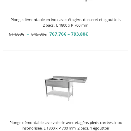
peuvent
être
choisies
Plonge démontable en inox avec étagère, dosseret et egouttoir,
sur
2 bacs , L 1800 x P 700 mm
la
Plage
–
767.76
€
–
793.80
€
914.00
€
945.00
€
Plage
page
de
de
du
prix :
prix :
914.00€
produit
Ce
767.76€
à
produit
à
945.00€
793.80€
a
plusieurs
variations.
Les
options
peuvent
être
choisies
Plonge démontable lave-vaiselle avec étagère, pieds carrées, inox
sur
insonorisée, L 1800 x P 700 mm, 2 bacs, 1 égouttoir