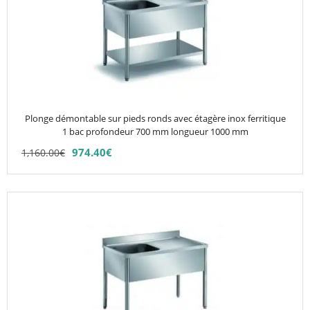
plusieurs
variations.
Les
options
peuvent
être
choisies
Plonge démontable sur pieds ronds avec étagère inox ferritique
sur
1 bac profondeur 700 mm longueur 1000 mm
la
974.40
€
1,160.00
€
page
du
produit
Ce
produit
a
plusieurs
variations.
Les
options