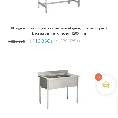
Plonge soudée sur pieds carrés sans étagère, inox ferritique, 2
bacs au centre, longueur 1200 mm
1,116.36
€
1,339.63
€
1,329.00
€
/
HT
TTC
0