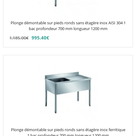
peuvent
être
choisies
Plonge démontable sur pieds ronds sans étagère inox AISI 304 1
sur
bac profondeur 700 mm longueur 1200 mm
la
995.40
€
1,185.00
€
page
du
produit
Ce
produit
a
plusieurs
variations.
Les
options
peuvent
être
choisies
Plonge démontable sur pieds ronds sans étagère inox ferritique
sur
1 bac profondeur 700 mm longueur 1200 mm