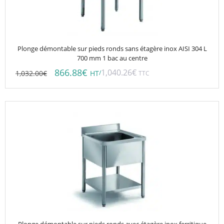
Plonge démontable sur pieds ronds sans étagère inox AISI 304 L
700 mm 1 bac au centre
866.88
€
1,040.26
€
1,032.00
€
/
HT
TTC