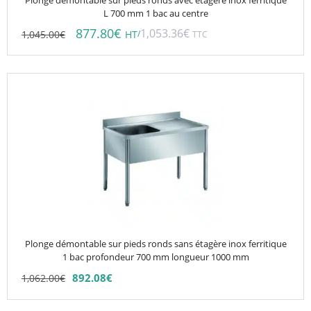
Plonge démontable sur pieds ronds avec étagère inox ferritique
L 700 mm 1 bac au centre
877.80
€
1,053.36
€
1,045.00
€
/
HT
TTC
Ce
produit
a
plusieurs
variations.
Les
options
peuvent
être
choisies
Plonge démontable sur pieds ronds sans étagère inox ferritique
sur
1 bac profondeur 700 mm longueur 1000 mm
la
892.08
€
1,062.00
€
page
du