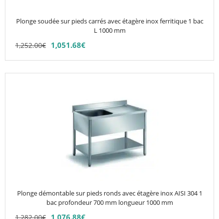
être
choisies
Plonge soudée sur pieds carrés avec étagère inox ferritique 1 bac
sur
L 1000 mm
la
1,051.68
€
1,252.00
€
page
du
produit
Ce
produit
a
plusieurs
variations.
Les
options
peuvent
être
choisies
Plonge démontable sur pieds ronds avec étagère inox AISI 304 1
sur
bac profondeur 700 mm longueur 1000 mm
la
1,076.88
€
1,282.00
€