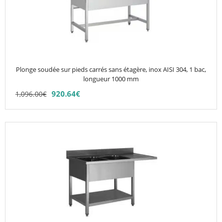
variations.
Les
options
peuvent
être
choisies
Plonge soudée sur pieds carrés sans étagère, inox AISI 304, 1 bac,
sur
longueur 1000 mm
la
920.64
€
1,096.00
€
page
du
produit
Ce
produit
a
plusieurs
variations.
Les
options
peuvent