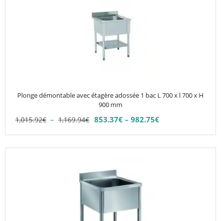
975.90€
a
plusieurs
variations.
Les
options
peuvent
être
choisies
Plonge démontable avec étagère adossée 1 bac L 700 x l 700 x H
sur
900 mm
la
Plage
–
853.37
€
–
982.75
€
1,015.92
€
1,169.94
€
Plage
page
de
de
du
prix :
prix :
1,015.92€
produit
853.37€
à
à
1,169.94€
982.75€