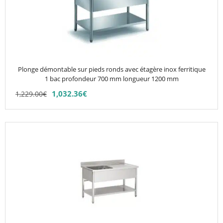
variations.
Les
options
peuvent
être
choisies
Plonge démontable sur pieds ronds avec étagère inox ferritique
sur
1 bac profondeur 700 mm longueur 1200 mm
la
1,032.36
€
1,229.00
€
page
du
produit
Ce
produit
a
plusieurs
variations.
Les
options
peuvent