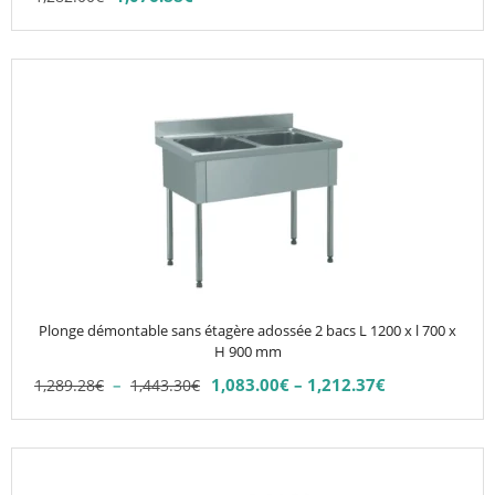
page
du
produit
Ce
produit
a
plusieurs
variations.
Les
options
peuvent
être
choisies
Plonge démontable sans étagère adossée 2 bacs L 1200 x l 700 x
sur
H 900 mm
la
Plage
–
1,083.00
€
–
1,212.37
€
1,289.28
€
1,443.30
€
Plage
page
de
de
du
prix :
prix :
1,289.28€
produit
Ce
1,083.00€
à
produit
à