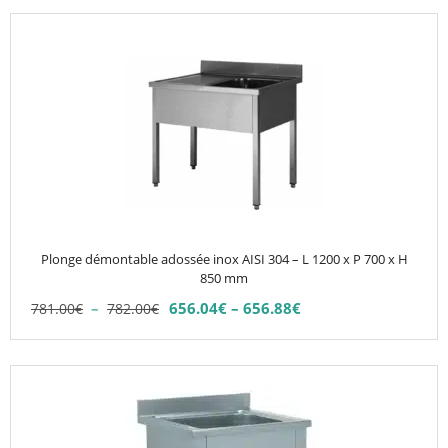
prix :
646.00€
produit
Ce
542.64€
à
produit
à
672.00€
564.48€
a
plusieurs
variations.
Les
options
peuvent
être
choisies
Plonge démontable adossée inox AISI 304 – L 1200 x P 700 x H
sur
850 mm
la
Plage
–
656.04
€
–
656.88
€
781.00
€
782.00
€
Plage
page
de
de
du
prix :
prix :
781.00€
produit
Ce
656.04€
à
produit
à
782.00€
656.88€
a