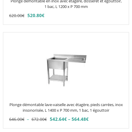
Plonge démontable en inox avec étagère, dosseret et egouttoir,
sur
1 bac, L 1200 x P 700 mm
la
520.80
€
620.00
€
page
du
produit
Ce
produit
a
plusieurs
variations.
Les
options
peuvent
être
choisies
Plonge démontable lave-vaiselle avec étagère, pieds carrées, inox
sur
insonorisée, L 1400 x P 700 mm, 1 bac, 1 égouttoir
la
Plage
–
542.64
€
–
564.48
€
646.00
€
672.00
€
Plage
page
de
de
du
prix :