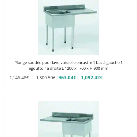
a
plusieurs
variations.
Les
options
peuvent
être
choisies
Plonge soudée pour lave-vaisselle encastré 1 bac à gauche 1
sur
égouttoir à droite L 1200 x l 700 x H 900 mm
la
Plage
–
963.04
€
–
1,092.42
€
1,146.48
€
1,300.50
€
Plage
page
de
de
du
prix :
prix :
1,146.48€
produit
Ce
963.04€
à
produit
à
1,300.50€
1,092.42€
a
plusieurs
variations.
Les