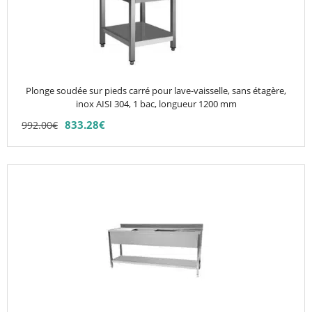
Les
options
peuvent
être
choisies
Plonge soudée sur pieds carré pour lave-vaisselle, sans étagère,
sur
inox AISI 304, 1 bac, longueur 1200 mm
la
833.28
€
992.00
€
page
du
produit