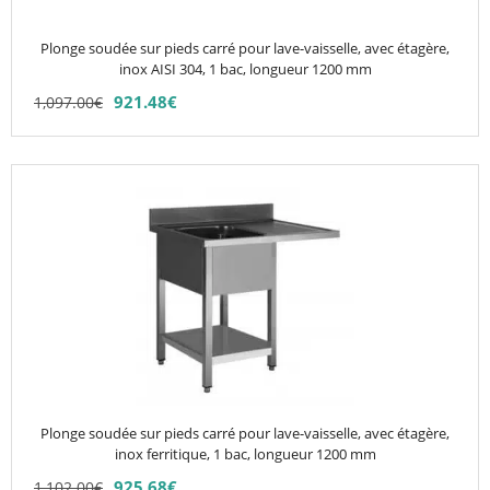
être
choisies
Plonge soudée sur pieds carré pour lave-vaisselle, avec étagère,
sur
inox AISI 304, 1 bac, longueur 1200 mm
la
921.48
€
1,097.00
€
page
du
produit
Ce
produit
a
plusieurs
variations.
Les
options
peuvent
être
choisies
Plonge soudée sur pieds carré pour lave-vaisselle, avec étagère,
sur
inox ferritique, 1 bac, longueur 1200 mm
la
925.68
€
1,102.00
€