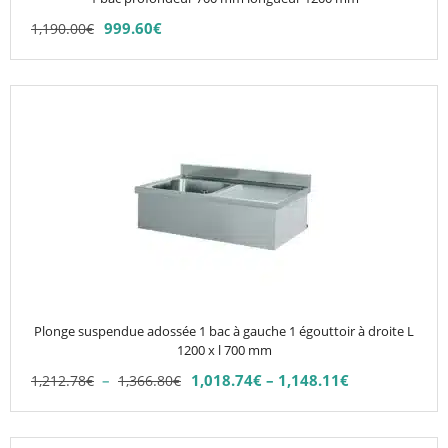
la
999.60
€
1,190.00
€
page
du
produit
Ce
produit
a
plusieurs
variations.
Les
options
peuvent
être
choisies
Plonge suspendue adossée 1 bac à gauche 1 égouttoir à droite L
sur
1200 x l 700 mm
la
Plage
–
1,018.74
€
–
1,148.11
€
1,212.78
€
1,366.80
€
Plage
page
de
de
du
prix :
prix :
1,212.78€
produit