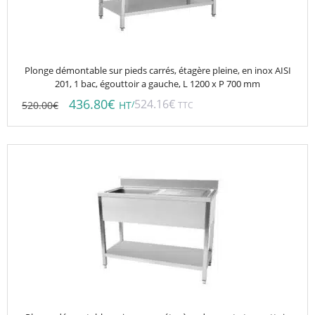
Plonge démontable sur pieds carrés, étagère pleine, en inox AISI
201, 1 bac, égouttoir a gauche, L 1200 x P 700 mm
436.80
€
524.16
€
520.00
€
/
HT
TTC
Ce
produit
a
plusieurs
variations.
Les
options
peuvent
être
choisies