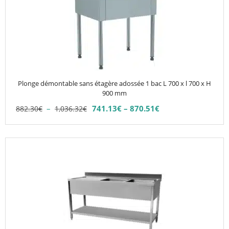
plusieurs
variations.
Les
options
peuvent
être
choisies
Plonge démontable sans étagère adossée 1 bac L 700 x l 700 x H
sur
900 mm
la
Plage
–
741.13
€
–
870.51
€
882.30
€
1,036.32
€
Plage
page
de
de
du
prix :
prix :
882.30€
produit
Ce
741.13€
à
produit
à
1,036.32€
870.51€
a
plusieurs
variations.
Les
options