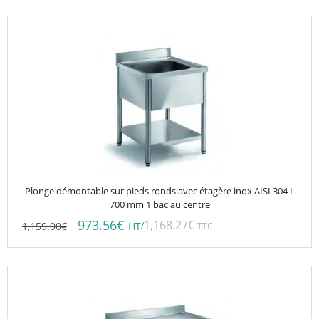
du
prix :
prix :
1,151.58€
produit
967.33€
à
à
1,305.60€
1,096.70€
Plonge démontable sur pieds ronds avec étagère inox AISI 304 L
700 mm 1 bac au centre
973.56
€
1,168.27
€
1,159.00
€
/
HT
TTC
Ce
produit
a