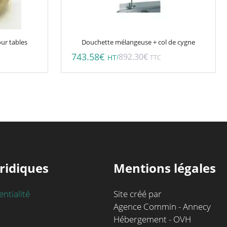
ur tables
Douchette mélangeuse + col de cygne
743.58
€
892.30
€
/
HT
TTC
ridiques
Mentions légales
entialité
Site créé par
Agence Commin - Annecy
Hébergement - OVH