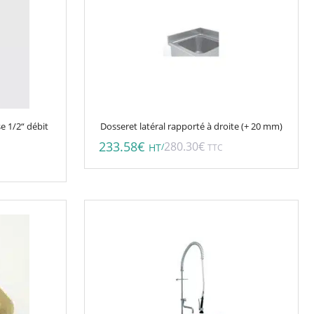
e 1/2“ débit
Dosseret latéral rapporté à droite (+ 20 mm)
233.58
€
280.30
€
/
HT
TTC