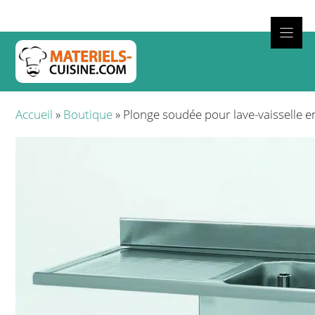
Aller
au
contenu
Cuisso
Accueil
»
Boutique
»
Plonge soudée pour lave-vaisselle e