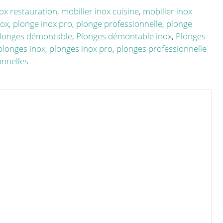
nox restauration
,
mobilier inox cuisine
,
mobilier inox
nox
,
plonge inox pro
,
plonge professionnelle
,
plonge
longes démontable
,
Plonges démontable inox
,
Plonges
plonges inox
,
plonges inox pro
,
plonges professionnelle
onnelles