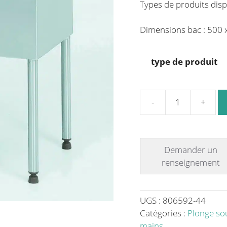
Types de produits disp
Dimensions bac : 500
type de produit
quantité
de
Plonge
soudée
pour
lave-
vaisselle
encastré
UGS :
806592-44
1
Catégories :
Plonge so
bac
mains