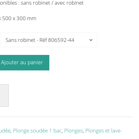
onibles : sans robinet / avec robinet
 x 500 x 300 mm
Ajouter au panier
udée
,
Plonge soudée 1 bac
,
Plonges
,
Plonges et lave-