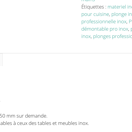
à
Étiquettes :
materiel i
droite
pour cuisine
,
plonge i
1
professionnelle inox
,
P
égouttoir
démontable pro inox
,
à
inox
,
plonges professi
gauche
L
1200
x
l
700
x
H
900
e
mm
 850 mm sur demande.
bles à ceux des tables et meubles inox.