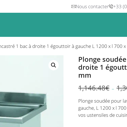
Nous contacter
+33 (
n
Froid
Inox & Hotte
Préparation
Lavage, Hygiè
ncastré 1 bac à droite 1 égouttoir à gauche L 1200 x l 700
Plonge soudée 
droite 1 égoutt
mm
1,146.48
€
1,3
–
Plage
de
Plonge soudée pour lave
prix :
gauche, L 1200 x l 700
963.04€
vos ustensiles de cuisi
à
1,092.42€