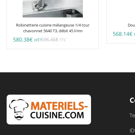
Robinetterie cuisine mélangeuse 1/4 tour
Dou
chavonnet 5640 T3, débit 45 l/mn
568.14
€
580.38
€
696.46
€
/
HT
TTC
C
Te
ID