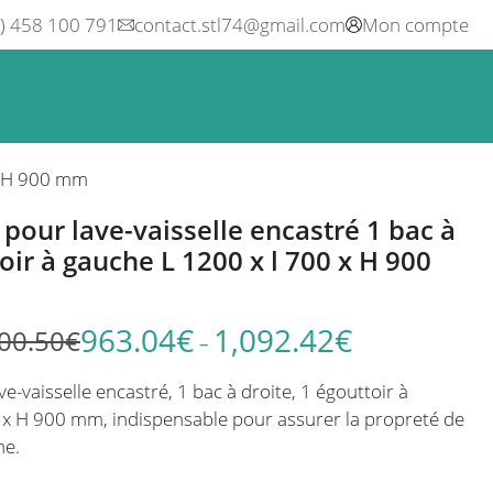
0) 458 100 791
contact.stl74@gmail.com
Mon compte
ne
Boisson
Equipement métier
Blog
Occasions
 x H 900 mm
pour lave-vaisselle encastré 1 bac à
oir à gauche L 1200 x l 700 x H 900
963.04
€
1,092.42
€
00.50
€
Plage
–
de
-vaisselle encastré, 1 bac à droite, 1 égouttoir à
prix :
 x H 900 mm, indispensable pour assurer la propreté de
1,146.48€
ne.
à
1,300.50€