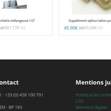
chette mélangeuse 1/2“
Supplément siphon laiton po
45.90
€
681.77
€
55.08
€
/
/
HT
TTC
HT
TTC
ontact
Mentions ju
l : +33 (0) 458 100 791
Politique de confid
CGV
Mentions légales
EM - BP 183