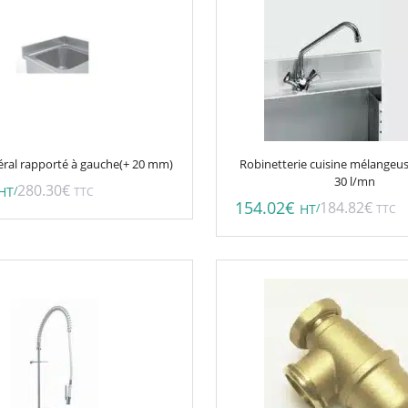
téral rapporté à gauche(+ 20 mm)
Robinetterie cuisine mélangeus
30 l/mn
280.30
€
/
HT
TTC
154.02
€
184.82
€
/
HT
TTC