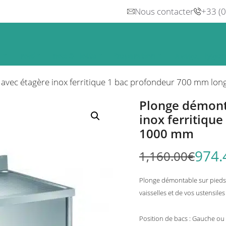
Nous contacter
+33 (
n
Froid
Inox & Hotte
Préparation
Lavage, Hygiè
 avec étagère inox ferritique 1 bac profondeur 700 mm l
Plonge démonta
inox ferritiqu
1000 mm
974.
1,160.00
€
Plonge démontable sur pieds 
vaisselles et de vos ustensiles
Position de bacs : Gauche ou 