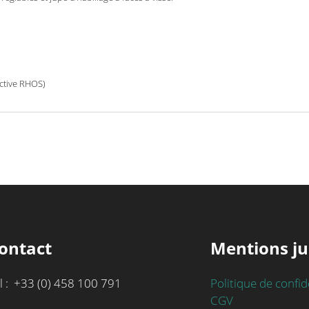
ective RHOS)
ontact
Mentions ju
l : +33 (0) 458 100 791
Politique de confid
CGV