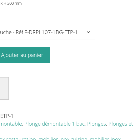
0 x H 300 mm
Ajouter au panier
ETP-1
émontable
,
Plonge démontable 1 bac
,
Plonges
,
Plonges et
nox restauration
,
mobilier inox cuisine
,
mobilier inox