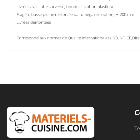
Livrées avec tube surverse, bonde et siphon plastique
Étagère basse pleine renforcée par oméga (en option) H-200 mm
Livrées démontées
Correspond aux normes de Qualité internationales (ISO, NF, CE,Dir
C
Te