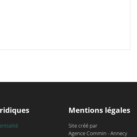
ridiques
Mentions légales
entialité
Site créé par
Agence Commin - Annecy