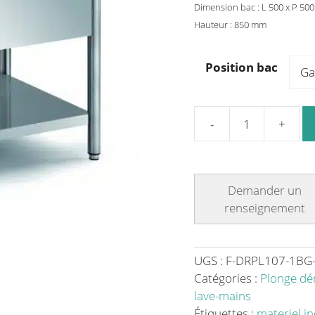
Dimension bac : L 500 x P 50
Hauteur : 850 mm
Position bac
quantité
de
Plonge
démontable
sur
pieds
ronds
avec
UGS :
F-DRPL107-1BG-
étagère
Catégories :
Plonge d
inox
lave-mains
ferritique
Étiquettes :
materiel i