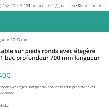
0) 458 100 791
contact.stl74@gmail.com
Mon compte
ne
Boisson
Equipement métier
Blog
Occasions
ongueur 1000 mm
ble sur pieds ronds avec étagère
e 1 bac profondeur 700 mm longueur
40
€
ronds avec étagère, indispensable pour assurer la propreté de vos
 de cuisine.
droite