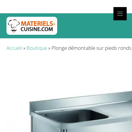
Aller
au
contenu
Cuisso
Accueil
»
Boutique
»
Plonge démontable sur pieds ronds