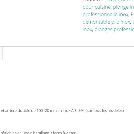
1
pour cuisine
,
plonge i
bac
professionnelle inox
,
P
profondeur
démontable pro inox
,
700
inox
,
plonges professi
mm
longueur
1000
mm
ret arrière doublé de 100×20 mm en inox AISI 304 (sur tous les modèles)
glables et jupe d’habillage 3 faces à visser