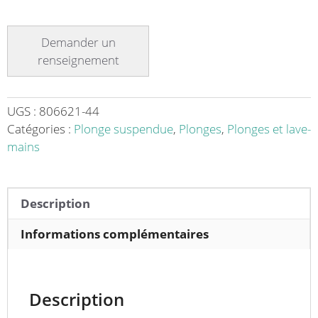
de
Plonge
suspendue
adossée
1
bac
à
UGS :
806621-44
gauche
Catégories :
Plonge suspendue
,
Plonges
,
Plonges et lave-
1
mains
égouttoir
à
droite
Description
L
1200
Informations complémentaires
x
l
700
Description
mm