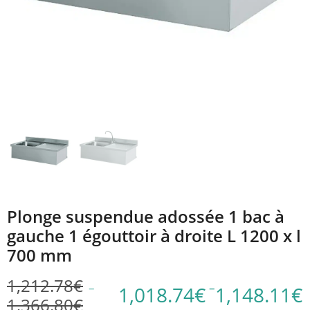
Plonge suspendue adossée 1 bac à
gauche 1 égouttoir à droite L 1200 x l
700 mm
1,212.78
€
–
–
1,018.74
€
1,148.11
€
1,366.80
€
Plage
Plage