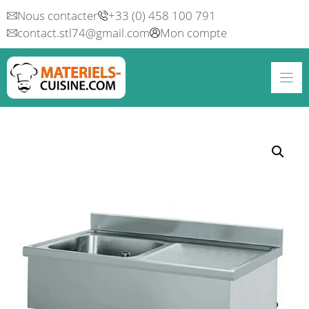
Aller
Nous contacter
+33 (0) 458 100 791
au
contact.stl74@gmail.com
Mon compte
contenu