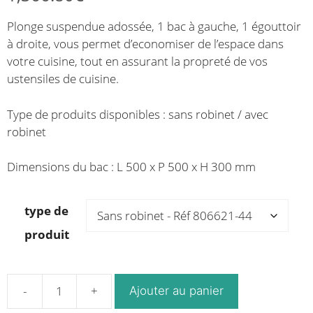
de
de
Plonge suspendue adossée, 1 bac à gauche, 1 égouttoir
prix :
prix :
à droite, vous permet d’economiser de l’espace dans
1,018.74€
1,212.78€
votre cuisine, tout en assurant la propreté de vos
à
à
ustensiles de cuisine.
1,148.11€
1,366.80€
Type de produits disponibles : sans robinet / avec
robinet
Dimensions du bac : L 500 x P 500 x H 300 mm
type de
produit
Ajouter au panier
quantité