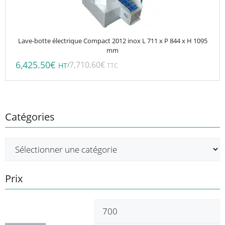
Lave-botte électrique Compact 2012 inox L 711 x P 844 x H 1095
mm
6,425.50
€
7,710.60
€
/
HT
TTC
Catégories
Prix
Prix
P