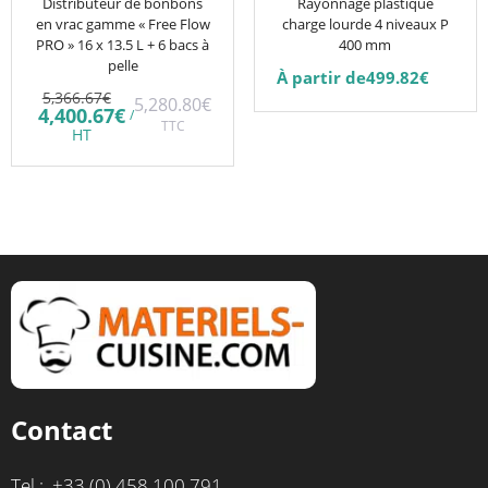
être
Distributeur de bonbons
Rayonnage plastique
en vrac gamme « Free Flow
charge lourde 4 niveaux P
choisies
PRO » 16 x 13.5 L + 6 bacs à
400 mm
sur
pelle
À partir de
499.82
€
la
Le
5,366.67
€
5,280.80
€
prix
Le
page
4,400.67
€
/
initial
TTC
prix
HT
du
était :
actuel
5,366.67€.
est :
produit
4,400.67€.
Contact
Tel : +33 (0) 458 100 791