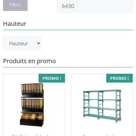
min
m
Filtrer
Hauteur
Produits en promo
Ce
PROMO !
PROMO !
produit
a
plusieurs
variations.
Les
options
peuvent