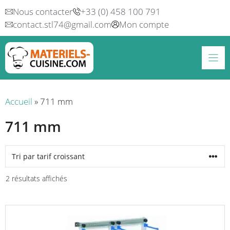
Aller
Nous contacter
+33 (0) 458 100 791
au
contact.stl74@gmail.com
Mon compte
contenu
Accueil
»
711 mm
711 mm
Trié
2 résultats affichés
par
prix
croissant