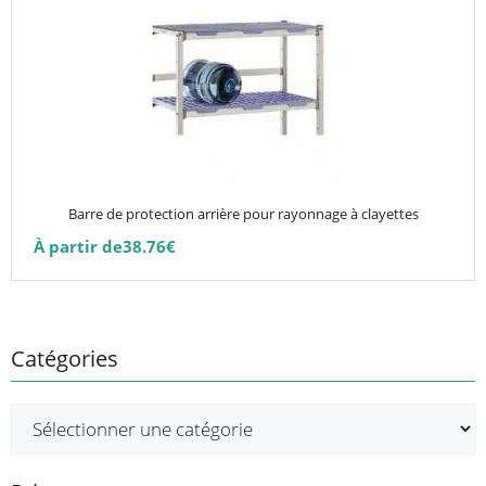
a
plusieurs
variations.
Les
options
peuvent
être
choisies
Barre de protection arrière pour rayonnage à clayettes
sur
À partir de
38.76
€
la
page
du
produit
Catégories