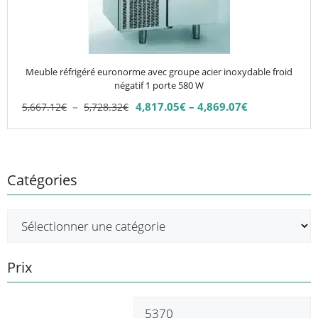
options
peuvent
être
choisies
Meuble réfrigéré euronorme avec groupe acier inoxydable froid
sur
négatif 1 porte 580 W
la
Plage
–
4,817.05
€
–
4,869.07
€
5,667.12
€
5,728.32
€
Plage
page
de
de
du
prix :
prix :
5,667.12€
produit
4,817.05€
à
à
Catégories
5,728.32€
4,869.07€
Prix
Prix
P