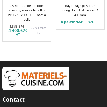
peuvent
être
Distributeur de bonbons
Rayonnage plastique
en vrac gamme « Free Flow
charge lourde 4 niveaux P
choisies
PRO » 16 x 13.5 L + 6 bacs à
400 mm
sur
pelle
À partir de
499.82
€
la
Le
5,366.67
€
5,280.80
€
prix
Le
page
4,400.67
€
/
initial
TTC
prix
HT
du
était :
actuel
5,366.67€.
est :
produit
4,400.67€.
Contact