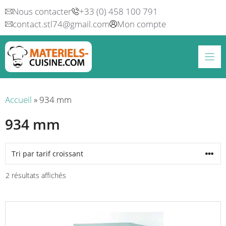
Aller
Nous contacter
+33 (0) 458 100 791
au
contact.stl74@gmail.com
Mon compte
contenu
Accueil
»
934 mm
934 mm
Trié
2 résultats affichés
par
prix
Ce
croissant
produit