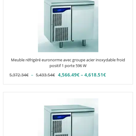
a
plusieurs
variations.
Les
options
peuvent
être
choisies
Meuble réfrigéré euronorme avec groupe acier inoxydable froid
sur
positif 1 porte 596 W
la
Plage
–
4,566.49
€
–
4,618.51
€
5,372.34
€
5,433.54
€
Plage
page
de
de
du
prix :
prix :
5,372.34€
produit
Ce
4,566.49€
à
produit
à
5,433.54€
4,618.51€
a
plusieurs
variations.
Les