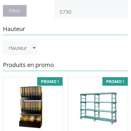
min
m
Filtrer
Hauteur
Produits en promo
Ce
PROMO !
PROMO !
produit
a
plusieurs
variations.
Les
options