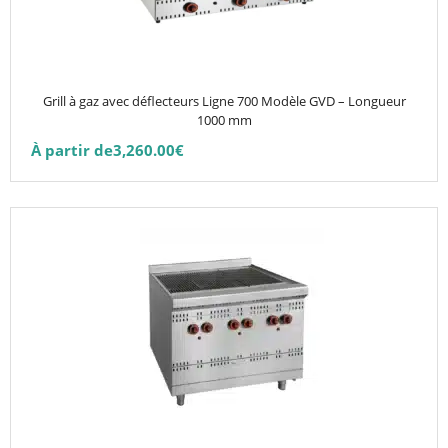
options
peuvent
être
choisies
Grill à gaz avec déflecteurs Ligne 700 Modèle GVD – Longueur
sur
1000 mm
la
À partir de
3,260.00
€
page
du
produit