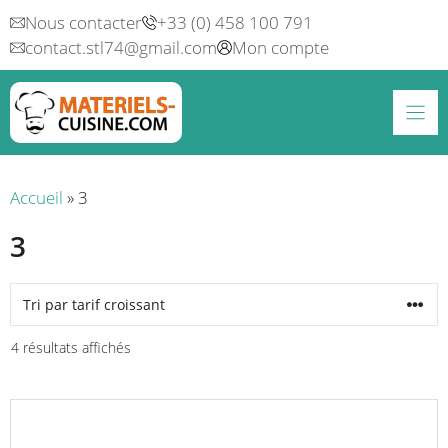
Aller
Nous contacter
+33 (0) 458 100 791
au
contact.stl74@gmail.com
Mon compte
contenu
Accueil
»
3
3
Trié
4 résultats affichés
par
prix
Ce
croissant
produit