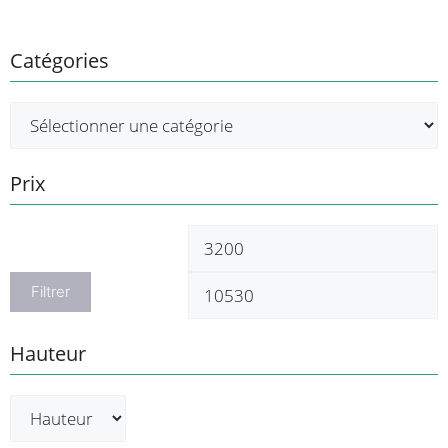
produit
Catégories
Prix
Prix
P
min
m
Filtrer
Hauteur