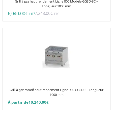
Grill à gaz haut rendement Ligne 800 Modèle GGSD-3C –
Longueur 1000 mm
6,040.00
€
7,248.00
€
/
HT
TTC
Ce
produit
a
plusieurs
variations.
Les
options
peuvent
être
choisies
Grill à gaz rotatif haut rendement Ligne 900 GGSDR – Longueur
sur
1000 mm
la
À partir de
10,240.00
€
page
du