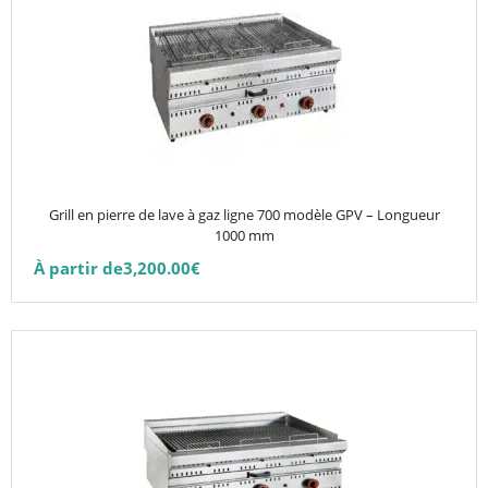
a
plusieurs
variations.
Les
options
peuvent
être
choisies
Grill en pierre de lave à gaz ligne 700 modèle GPV – Longueur
sur
1000 mm
la
À partir de
3,200.00
€
page
du
produit
Ce
produit
a
plusieurs
variations.
Les