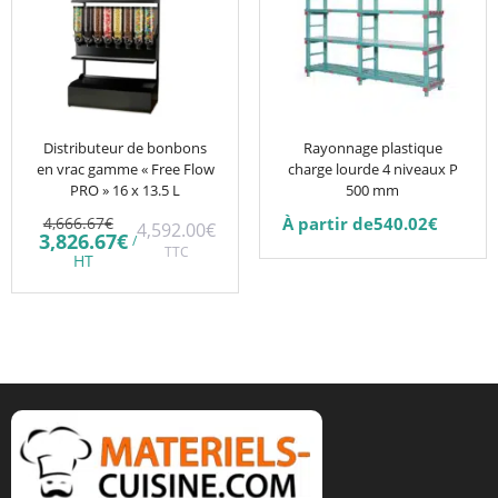
plusieurs
variations.
Les
options
peuvent
être
Distributeur de bonbons
Rayonnage plastique
en vrac gamme « Free Flow
charge lourde 4 niveaux P
choisies
PRO » 16 x 13.5 L
500 mm
sur
Le
4,666.67
€
À partir de
540.02
€
4,592.00
€
la
prix
Le
3,826.67
€
/
initial
TTC
prix
page
HT
était :
actuel
du
4,666.67€.
est :
3,826.67€.
produit