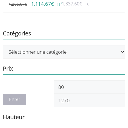
1,114.67
€
1,337.60
€
1,266.67
€
/
HT
TTC
Catégories
Prix
Prix
P
min
m
Filtrer
Hauteur