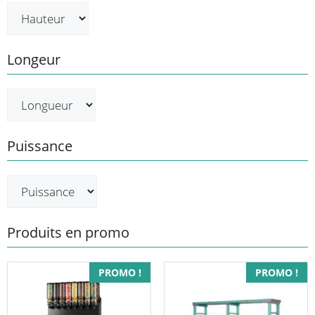
Longeur
Puissance
Produits en promo
Ce
PROMO !
PROMO !
produit
a